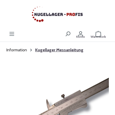
Zum Hauptinhalt springen
Warenkor
Konto
Warenkorb
Information
Kugellager Messanleitung