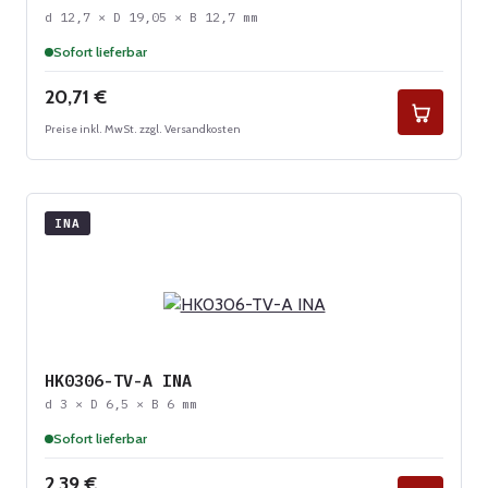
d 12,7 × D 19,05 × B 12,7 mm
Sofort lieferbar
Regulärer Preis:
20,71 €
Preise inkl. MwSt. zzgl. Versandkosten
INA
HK0306-TV-A INA
d 3 × D 6,5 × B 6 mm
Sofort lieferbar
Regulärer Preis:
2,39 €