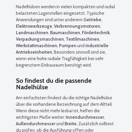
Nadelhülsen werden in vielen kompakten und radial
belasteten Lagerstellen eingesetzt. Typische
Anwendungen sind unter anderem
Getriebe
,
Elektrowerkzeuge
,
Verbrennungsmotoren
,
Landmaschinen
,
Baumaschinen
,
Fördertechnik
,
Verpackungsmaschinen
,
Textilmaschinen
,
Werkstattmaschinen
,
Pumpen
und
industrielle
Antriebseinheiten
. Besonders sinnvoll sind sie,
wenn eine hohe radiale Tragfähigkeit bei sehr
begrenztem Einbauraum benötigt wird.
So findest du die passende
Nadelhülse
Am einfachsten findest du die richtige Nadelhülse
über die vorhandene Bezeichnung auf dem Altteil.
Wenn diese nicht mehr lesbar ist, helfen die
wichtigsten Maße weiter:
Innendurchmesser
,
Außendurchmesser
und
Breite
. Zusätzlich solltest
du prüfen, ob die Ausführung offen oder