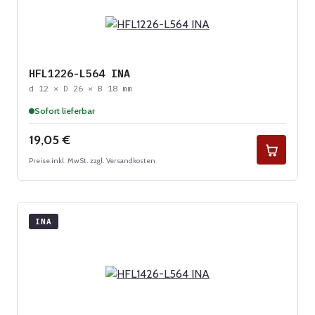
HFL1226-L564 INA
d 12 × D 26 × B 18 mm
Sofort lieferbar
Regulärer Preis:
19,05 €
Preise inkl. MwSt. zzgl. Versandkosten
INA