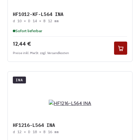
HF1012-KF-L564 INA
d 10 × D 14 × B 12 mm
Sofort lieferbar
Regulärer Preis:
12,44 €
Preise inkl. MwSt. zzgl. Versandkosten
INA
HF1216-L564 INA
d 12 × D 18 × B 16 mm