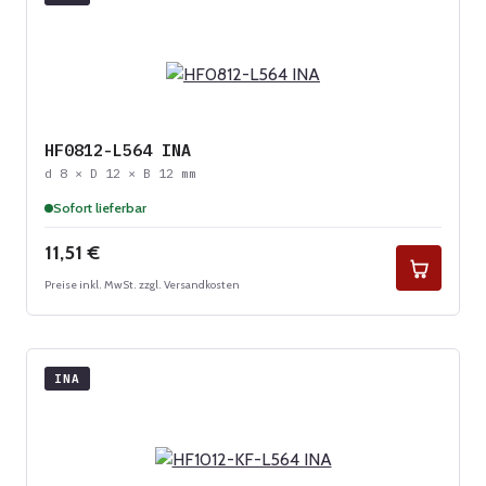
HF0812-L564 INA
d 8 × D 12 × B 12 mm
Sofort lieferbar
Regulärer Preis:
11,51 €
Preise inkl. MwSt. zzgl. Versandkosten
INA