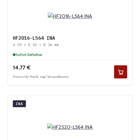
HF2016-L564 INA
d 20 × D 26 × B 16 mm
Sofort lieferbar
Regulärer Preis:
14,77 €
Preise inkl. MwSt. zzgl. Versandkosten
INA