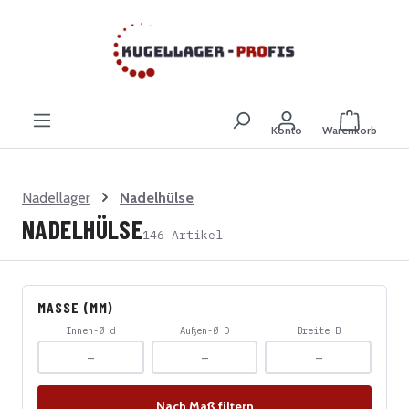
Zum Hauptinhalt springen
Warenkor
Konto
Warenkorb
Nadellager
Nadelhülse
NADELHÜLSE
146 Artikel
MASSE (MM)
Innen-Ø d
Außen-Ø D
Breite B
Nach Maß filtern