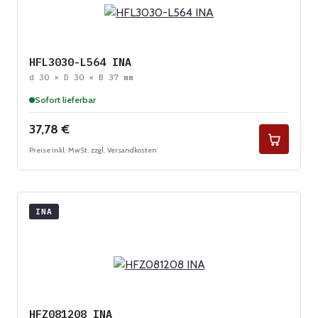
HFL3030-L564 INA
d 30 × D 30 × B 37 mm
Sofort lieferbar
Regulärer Preis:
37,78 €
Preise inkl. MwSt. zzgl. Versandkosten
INA
HFZ081208 INA