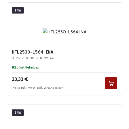
INA
HFL2530-L564 INA
d 25 × D 30 × B 32 mm
Sofort lieferbar
Regulärer Preis:
33,33 €
Preise inkl. MwSt. zzgl. Versandkosten
INA