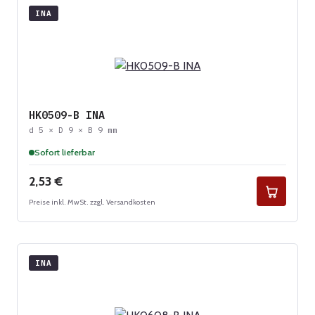
INA
HK0509-B INA
d 5 × D 9 × B 9 mm
Sofort lieferbar
Regulärer Preis:
2,53 €
Preise inkl. MwSt. zzgl. Versandkosten
INA