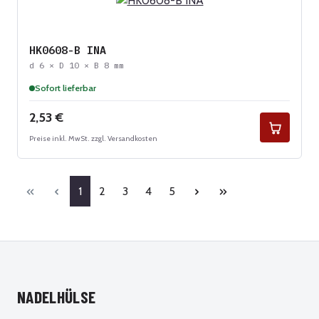
HK0608-B INA
d 6 × D 10 × B 8 mm
Sofort lieferbar
Regulärer Preis:
2,53 €
Preise inkl. MwSt. zzgl. Versandkosten
Seite
Seite
Seite
Seite
Seite
1
2
3
4
5
NADELHÜLSE