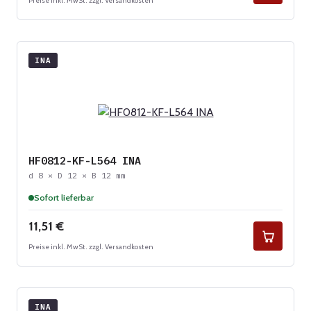
Preise inkl. MwSt. zzgl. Versandkosten
INA
HF0812-KF-L564 INA
d 8 × D 12 × B 12 mm
Sofort lieferbar
Regulärer Preis:
11,51 €
Preise inkl. MwSt. zzgl. Versandkosten
INA