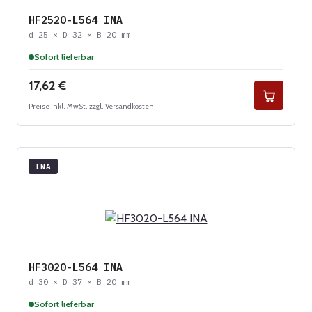
HF2520-L564 INA
d 25 × D 32 × B 20 mm
Sofort lieferbar
Regulärer Preis:
17,62 €
Preise inkl. MwSt. zzgl. Versandkosten
INA
HF3020-L564 INA
d 30 × D 37 × B 20 mm
Sofort lieferbar