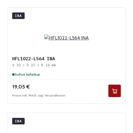
INA
HFL1022-L564 INA
d 10 × D 22 × B 14 mm
Sofort lieferbar
Regulärer Preis:
19,05 €
Preise inkl. MwSt. zzgl. Versandkosten
INA