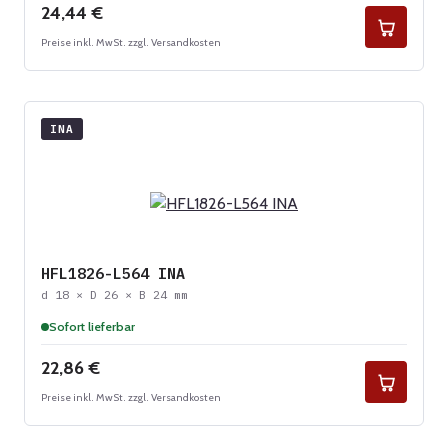
Regulärer Preis:
24,44 €
Preise inkl. MwSt. zzgl. Versandkosten
INA
HFL1826-L564 INA
d 18 × D 26 × B 24 mm
Sofort lieferbar
Regulärer Preis:
22,86 €
Preise inkl. MwSt. zzgl. Versandkosten