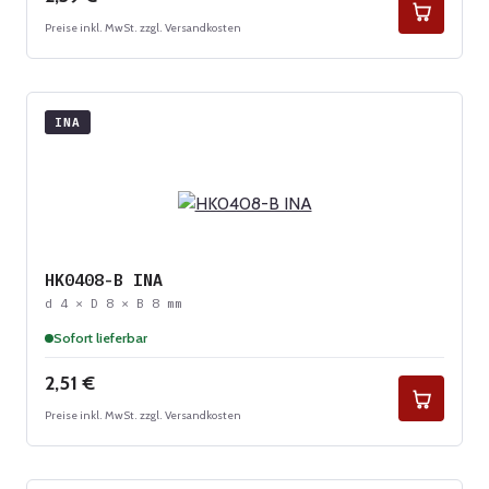
Preise inkl. MwSt. zzgl. Versandkosten
INA
HK0408-B INA
d 4 × D 8 × B 8 mm
Sofort lieferbar
Regulärer Preis:
2,51 €
Preise inkl. MwSt. zzgl. Versandkosten