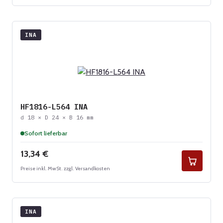
INA
HF1816-L564 INA
d 18 × D 24 × B 16 mm
Sofort lieferbar
Regulärer Preis:
13,34 €
Preise inkl. MwSt. zzgl. Versandkosten
INA