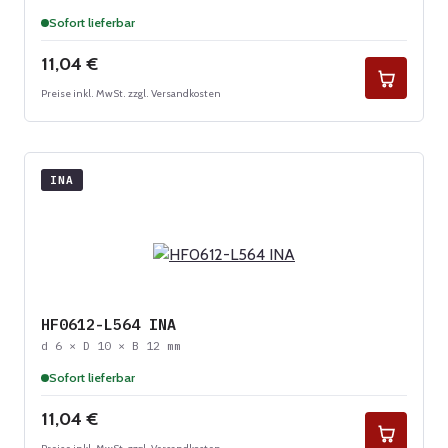
Sofort lieferbar
Regulärer Preis:
11,04 €
Preise inkl. MwSt. zzgl. Versandkosten
INA
HF0612-L564 INA
d 6 × D 10 × B 12 mm
Sofort lieferbar
Regulärer Preis:
11,04 €