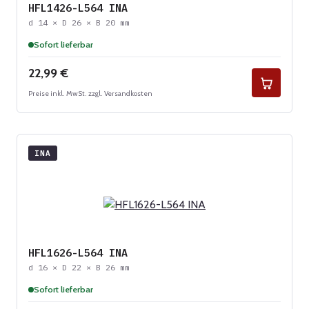
HFL1426-L564 INA
d 14 × D 26 × B 20 mm
Sofort lieferbar
Regulärer Preis:
22,99 €
Preise inkl. MwSt. zzgl. Versandkosten
INA
HFL1626-L564 INA
d 16 × D 22 × B 26 mm
Sofort lieferbar