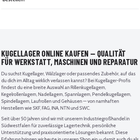
KUGELLAGER ONLINE KAUFEN — QUALITÄT
FÜR WERKSTATT, MASCHINEN UND REPARATUR
Du suchst Kugellager, Wälzlager oder passendes Zubehör, auf das
du dich im Alltag wirklich verlassen kannst? Bei Kugellager-Profis
findest du eine breite Auswahl an Rillenkugellagern,
Kegelrollenlagern, Nadellagern, Spannlagern, Pendelkugellagern,
Spindellagern, Laufrollen und Gehäusen — von namhaften
Herstellern wie SKF, FAG, INA, NTN und SWC.
Seit über 50 Jahren sind wir mit unserem Industriegroßhandel in
Südwestfalen für zuverlässige Lagertechnik, persönliche
Unterstützung und praxisorientierte Lösungen bekannt. Diese
Erfahrung bringen wir heute in unseren Shop ein — damit auch du als