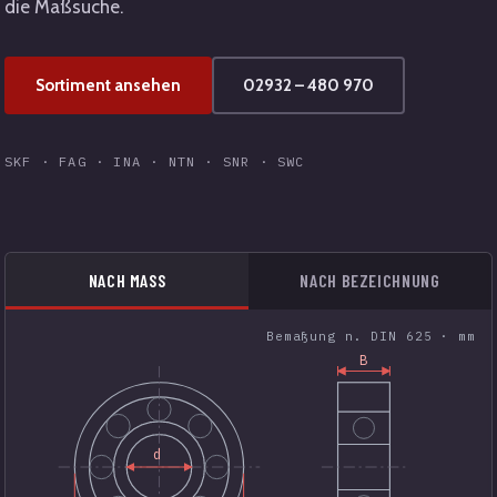
die Maßsuche.
Sortiment ansehen
02932 – 480 970
SKF · FAG · INA · NTN · SNR · SWC
NACH MASS
NACH BEZEICHNUNG
Bemaßung n. DIN 625 · mm
B
d