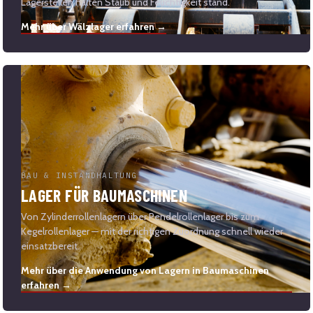
Lagerstellen halten Staub und Feuchtigkeit stand.
Mehr über Wälzlager erfahren →
BAU & INSTANDHALTUNG
LAGER FÜR BAUMASCHINEN
Von Zylinderrollenlagern über Pendelrollenlager bis zum
Kegelrollenlager — mit der richtigen Zuordnung schnell wieder
einsatzbereit.
Mehr über die Anwendung von Lagern in Baumaschinen
erfahren →