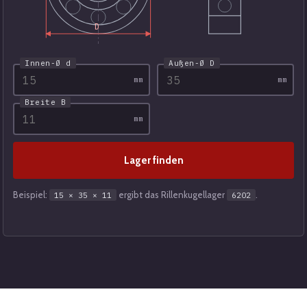
D
Innen-Ø d
Außen-Ø D
mm
mm
Breite B
mm
Lager finden
Beispiel:
ergibt das Rillenkugellager
.
15 × 35 × 11
6202