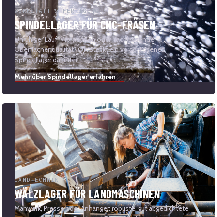
WERKSTATT & FERTIGUNG
SPINDELLAGER FÜR CNC-FRÄSEN
Unruhiger Lauf, Vibrationen oder nachlassende
Oberflächenqualität? Oft steckt ein verschlissenes
Spindellager dahinter.
Mehr über Spindellager erfahren →
LANDTECHNIK
WÄLZLAGER FÜR LANDMASCHINEN
Mähwerk, Presse oder Anhänger: robuste, gut abgedichtete