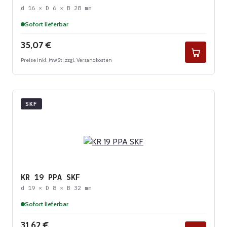
d 16 × D 6 × B 28 mm
Sofort lieferbar
Regulärer Preis:
35,07 €
Preise inkl. MwSt. zzgl. Versandkosten
SKF
KR 19 PPA SKF
d 19 × D 8 × B 32 mm
Sofort lieferbar
Regulärer Preis:
31,62 €