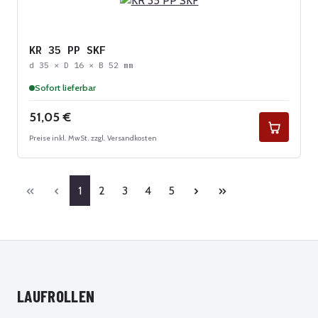
KR 35 PP SKF
d 35 × D 16 × B 52 mm
Sofort lieferbar
Regulärer Preis:
51,05 €
Preise inkl. MwSt. zzgl. Versandkosten
Seite
Seite
Seite
Seite
Seite
1
2
3
4
5
LAUFROLLEN