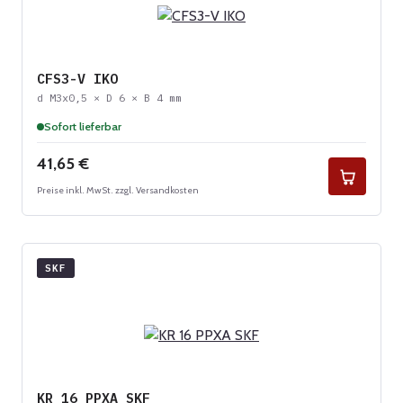
CFS3-V IKO
d M3x0,5 × D 6 × B 4 mm
Sofort lieferbar
Regulärer Preis:
41,65 €
Preise inkl. MwSt. zzgl. Versandkosten
SKF
KR 16 PPXA SKF