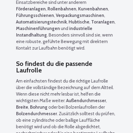
Einsatzbereiche sind unter anderem
Förderanlagen
,
Rollenbahnen
,
Kurvenbahnen
,
Führungsschienen
,
Verpackungsmaschinen
,
Automatisierungstechnik
,
Hubtische
,
Toranlagen
,
Maschinenführungen
und
industrielle
Instandhaltung
. Besonders sinnvoll sind sie, wenn
eine robuste, geführte Bewegung mit direktem
Kontakt zur Laufbahn benötigt wird.
So findest du die passende
Laufrolle
Am einfachsten findest du die richtige Laufrolle
über die vollständige Bezeichnung auf dem Altteil.
Wenn diese nicht mehr lesbar ist, helfen die
wichtigsten Maße weiter:
Außendurchmesser
,
Breite
,
Bohrung
oder bei Bolzenlaufrollen der
Bolzendurchmesser
. Zusätzlich solltest du prüfen,
ob eine zylindrische oder ballige Lauffläche
benötigt wird und ob die Rolle abgedichtet,