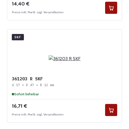
Regulärer Preis:
14,40 €
Preise inkl. MwSt. zzgl. Versandkosten
SKF
361203 R SKF
d 17 × D 47 × B 12 mm
Sofort lieferbar
Regulärer Preis:
16,71 €
Preise inkl. MwSt. zzgl. Versandkosten