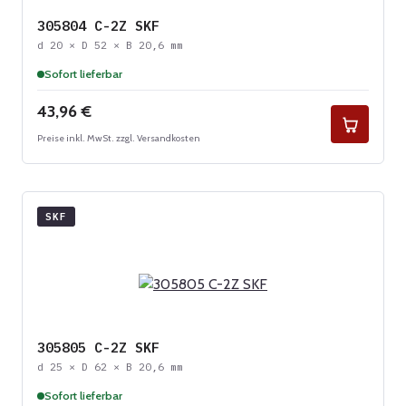
305804 C-2Z SKF
d 20 × D 52 × B 20,6 mm
Sofort lieferbar
Regulärer Preis:
43,96 €
Preise inkl. MwSt. zzgl. Versandkosten
SKF
305805 C-2Z SKF
d 25 × D 62 × B 20,6 mm
Sofort lieferbar