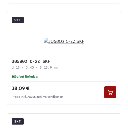
SKF
305802 C-2Z SKF
d 15 × D 40 × B 15,9 mm
Sofort lieferbar
Regulärer Preis:
38,09 €
Preise inkl. MwSt. zzgl. Versandkosten
SKF