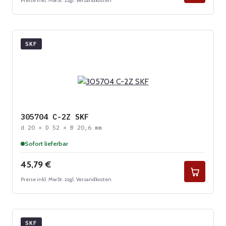
Preise inkl. MwSt. zzgl. Versandkosten
SKF
305704 C-2Z SKF
d 20 × D 52 × B 20,6 mm
Sofort lieferbar
Regulärer Preis:
45,79 €
Preise inkl. MwSt. zzgl. Versandkosten
SKF