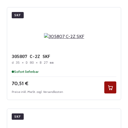
SKF
305807 C-2Z SKF
d 35 × D 80 × B 27 mm
Sofort lieferbar
Regulärer Preis:
70,51 €
Preise inkl. MwSt. zzgl. Versandkosten
SKF