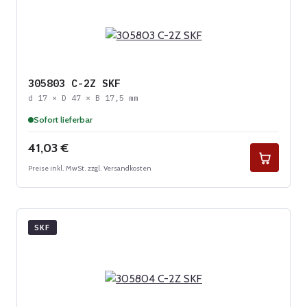
305803 C-2Z SKF
d 17 × D 47 × B 17,5 mm
Sofort lieferbar
Regulärer Preis:
41,03 €
Preise inkl. MwSt. zzgl. Versandkosten
SKF