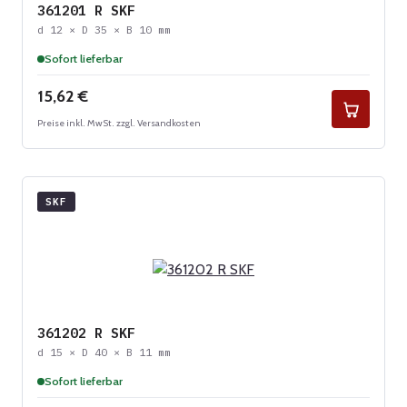
361201 R SKF
d 12 × D 35 × B 10 mm
Sofort lieferbar
Regulärer Preis:
15,62 €
Preise inkl. MwSt. zzgl. Versandkosten
SKF
361202 R SKF
d 15 × D 40 × B 11 mm
Sofort lieferbar