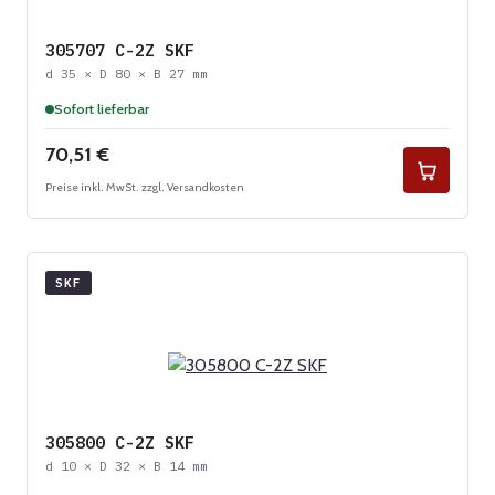
305707 C-2Z SKF
d 35 × D 80 × B 27 mm
Sofort lieferbar
Regulärer Preis:
70,51 €
Preise inkl. MwSt. zzgl. Versandkosten
SKF
305800 C-2Z SKF
d 10 × D 32 × B 14 mm