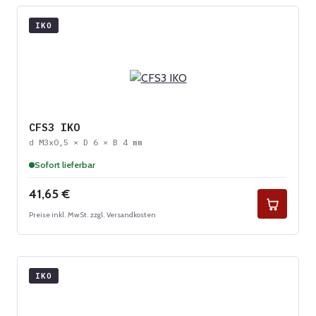
IKO
CFS3 IKO
d M3x0,5 × D 6 × B 4 mm
Sofort lieferbar
Regulärer Preis:
41,65 €
Preise inkl. MwSt. zzgl. Versandkosten
IKO