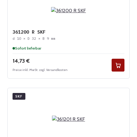
361200 R SKF
d 10 × D 32 × B 9 mm
Sofort lieferbar
Regulärer Preis:
14,73 €
Preise inkl. MwSt. zzgl. Versandkosten
SKF