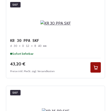
SKF
KR 30 PPA SKF
d 30 × D 12 × B 40 mm
Sofort lieferbar
Regulärer Preis:
43,20 €
Preise inkl. MwSt. zzgl. Versandkosten
SKF