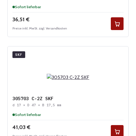
Sofort lieferbar
Regulärer Preis:
36,51 €
Preise inkl. MwSt. zzgl. Versandkosten
SKF
305703 C-2Z SKF
d 17 × D 47 × B 17,5 mm
Sofort lieferbar
Regulärer Preis:
41,03 €