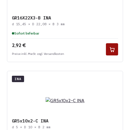
GR16X22X3-B INA
d 15,45 × D 22,08 × B 3 mm
Sofort lieferbar
Regulärer Preis:
2,92 €
Preise inkl. MwSt. zzgl. Versandkosten
INA
GR5x10x2-C INA
d 5 × D 10 × B 2 mm