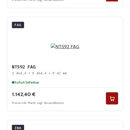
FAG
NTS92 FAG
d 464,4 × D 464,4 × B 42 mm
Sofort lieferbar
Regulärer Preis:
1.142,40 €
Preise inkl. MwSt. zzgl. Versandkosten
INA