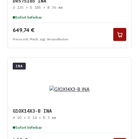
DRS75185 INA
d 135 × D 185 × B 36 mm
Sofort lieferbar
Regulärer Preis:
649,74 €
Preise inkl. MwSt. zzgl. Versandkosten
INA
G10X14X3-B INA
d 10 × D 14 × B 3 mm
Sofort lieferbar