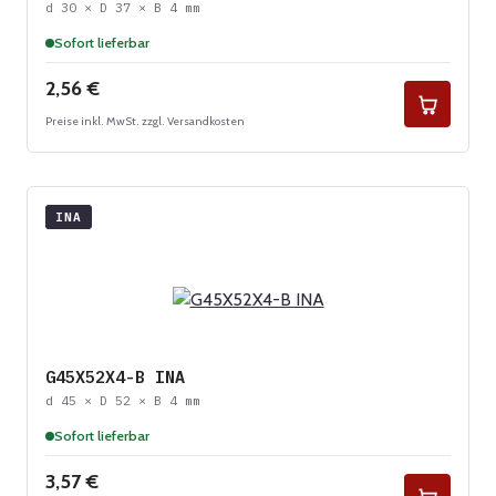
d 30 × D 37 × B 4 mm
Sofort lieferbar
Regulärer Preis:
2,56 €
Preise inkl. MwSt. zzgl. Versandkosten
INA
G45X52X4-B INA
d 45 × D 52 × B 4 mm
Sofort lieferbar
Regulärer Preis:
3,57 €