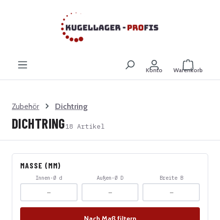
Zum Hauptinhalt springen
Warenkor
Konto
Warenkorb
Zubehör
Dichtring
DICHTRING
18 Artikel
MASSE (MM)
Innen-Ø d
Außen-Ø D
Breite B
Nach Maß filtern