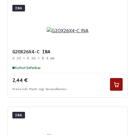
INA
G20X26X4-C INA
d 20 × D 26 × B 4 mm
Sofort lieferbar
Regulärer Preis:
2,44 €
Preise inkl. MwSt. zzgl. Versandkosten
INA