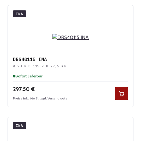
INA
DRS40115 INA
d 78 × D 115 × B 27,5 mm
Sofort lieferbar
Regulärer Preis:
297,50 €
Preise inkl. MwSt. zzgl. Versandkosten
INA