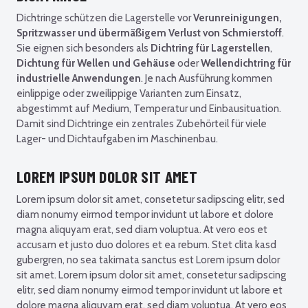
Dichtringe schützen die Lagerstelle vor
Verunreinigungen,
Spritzwasser und übermäßigem Verlust von Schmierstoff
.
Sie eignen sich besonders als
Dichtring für Lagerstellen
,
Dichtung für Wellen und Gehäuse
oder
Wellendichtring für
industrielle Anwendungen
. Je nach Ausführung kommen
einlippige oder zweilippige Varianten zum Einsatz,
abgestimmt auf Medium, Temperatur und Einbausituation.
Damit sind Dichtringe ein zentrales Zubehörteil für viele
Lager- und Dichtaufgaben im Maschinenbau.
LOREM IPSUM DOLOR SIT AMET
Lorem ipsum dolor sit amet, consetetur sadipscing elitr, sed
diam nonumy eirmod tempor invidunt ut labore et dolore
magna aliquyam erat, sed diam voluptua. At vero eos et
accusam et justo duo dolores et ea rebum. Stet clita kasd
gubergren, no sea takimata sanctus est Lorem ipsum dolor
sit amet. Lorem ipsum dolor sit amet, consetetur sadipscing
elitr, sed diam nonumy eirmod tempor invidunt ut labore et
dolore magna aliquyam erat, sed diam voluptua. At vero eos