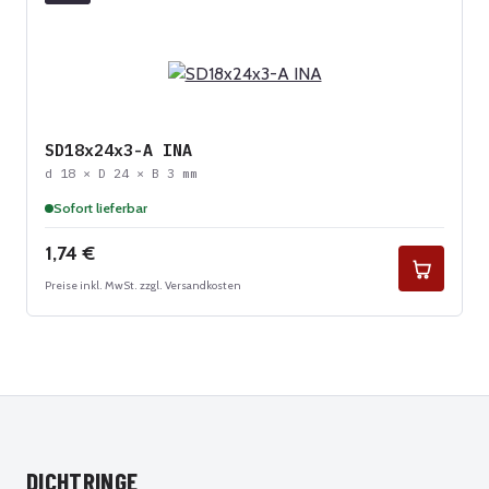
SD18x24x3-A INA
d 18 × D 24 × B 3 mm
Sofort lieferbar
Regulärer Preis:
1,74 €
Preise inkl. MwSt. zzgl. Versandkosten
DICHTRINGE