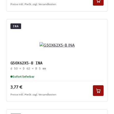
Preise inkl. MwSt. zzgl. Versandkosten
INA
G50X62X5-B INA
d 50 × D 62 × B 5 mm
Sofort lieferbar
Regulärer Preis:
3,77 €
Preise inkl. MwSt. zzgl. Versandkosten