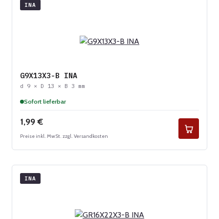
INA
G9X13X3-B INA
d 9 × D 13 × B 3 mm
Sofort lieferbar
Regulärer Preis:
1,99 €
Preise inkl. MwSt. zzgl. Versandkosten
INA