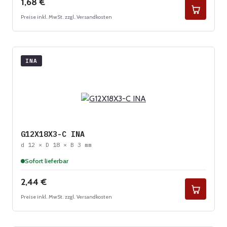
Regulärer Preis:
1,68 €
Preise inkl. MwSt. zzgl. Versandkosten
INA
G12X18X3-C INA
d 12 × D 18 × B 3 mm
Sofort lieferbar
Regulärer Preis:
2,44 €
Preise inkl. MwSt. zzgl. Versandkosten