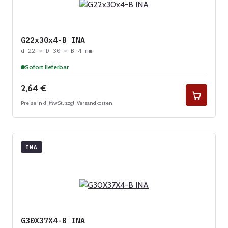
G22x30x4-B INA
d 22 × D 30 × B 4 mm
Sofort lieferbar
Regulärer Preis:
2,64 €
Preise inkl. MwSt. zzgl. Versandkosten
INA
G30X37X4-B INA