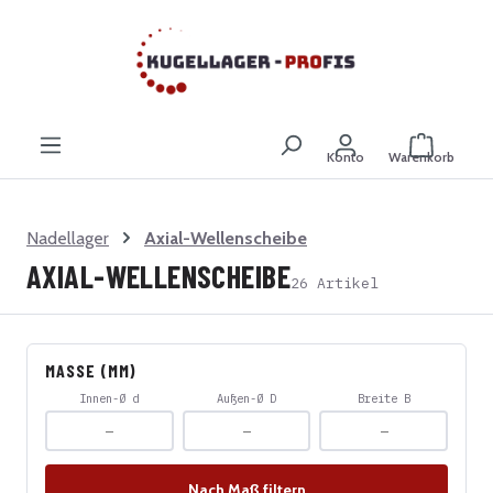
Zum Hauptinhalt springen
Warenkor
Konto
Warenkorb
Nadellager
Axial-Wellenscheibe
AXIAL-WELLENSCHEIBE
26 Artikel
MASSE (MM)
Innen-Ø d
Außen-Ø D
Breite B
Nach Maß filtern