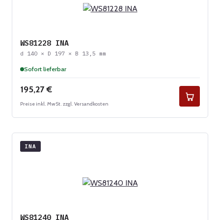
WS81228 INA
d 140 × D 197 × B 13,5 mm
Sofort lieferbar
Regulärer Preis:
195,27 €
Preise inkl. MwSt. zzgl. Versandkosten
INA
WS81240 INA