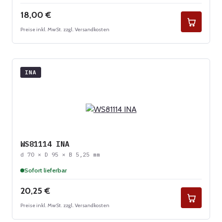
Regulärer Preis:
18,00 €
Preise inkl. MwSt. zzgl. Versandkosten
INA
WS81114 INA
d 70 × D 95 × B 5,25 mm
Sofort lieferbar
Regulärer Preis:
20,25 €
Preise inkl. MwSt. zzgl. Versandkosten