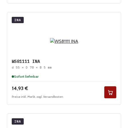
INA
WS81111 INA
d 55 × D 78 × B 5 mm
Sofort lieferbar
Regulärer Preis:
14,93 €
Preise inkl. MwSt. zzgl. Versandkosten
INA