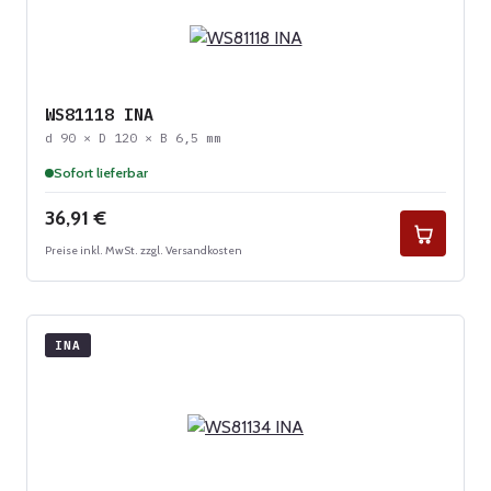
WS81118 INA
d 90 × D 120 × B 6,5 mm
Sofort lieferbar
Regulärer Preis:
36,91 €
Preise inkl. MwSt. zzgl. Versandkosten
INA