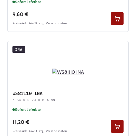
Sofort lieferbar
Regulärer Preis:
9,60 €
Preise inkl. MwSt. zzgl. Versandkosten
INA
WS81110 INA
d 50 × D 70 × B 4 mm
Sofort lieferbar
Regulärer Preis:
11,20 €
Preise inkl. MwSt. zzgl. Versandkosten