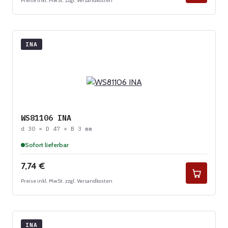
Preise inkl. MwSt. zzgl. Versandkosten
INA
WS81106 INA
d 30 × D 47 × B 3 mm
Sofort lieferbar
Regulärer Preis:
7,74 €
Preise inkl. MwSt. zzgl. Versandkosten
INA