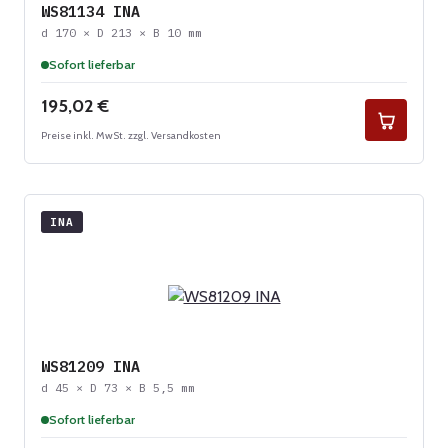
WS81134 INA
d 170 × D 213 × B 10 mm
Sofort lieferbar
Regulärer Preis:
195,02 €
Preise inkl. MwSt. zzgl. Versandkosten
INA
WS81209 INA
d 45 × D 73 × B 5,5 mm
Sofort lieferbar