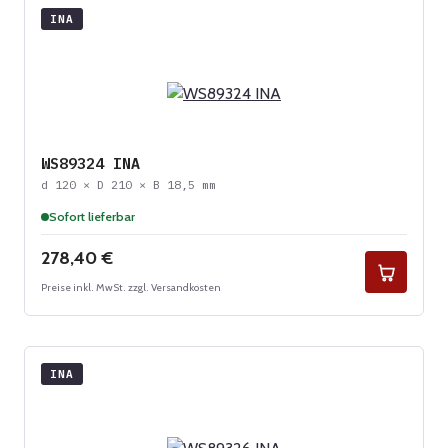
INA
WS89324 INA
d 120 × D 210 × B 18,5 mm
Sofort lieferbar
Regulärer Preis:
278,40 €
Preise inkl. MwSt. zzgl. Versandkosten
INA