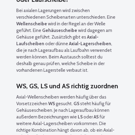
Bei axialen Lagerungen wird zwischen
verschiedenen Scheibenarten unterschieden. Eine
Wellenscheibe
wird in der Regel an der Welle
geführt. Eine
Gehäusescheibe
wird dagegen am
Gehäuse geführt. Zusätzlich gibt es
Axial-
Laufscheiben
oder dünne
Axial-Lagerscheiben
,
die je nach Lageraufbau als Laufbahn verwendet
werden können. Beim Austausch solltest du
deshalb genau prüfen, welche Scheibe in der
vorhandenen Lagerstelle verbaut ist.
WS, GS, LS und AS richtig zuordnen
Axial-Wellenscheiben werden häufig über das
Vorsetzzeichen
WS
gesucht.
GS
steht häufig für
Gehäusescheiben. Je nach Lageraufbau können
außerdem Bezeichnungen wie
LS
oder
AS
für
weitere Axial-Lagerscheiben vorkommen. Die
richtige Kombination hängt davon ab, ob ein Axial-