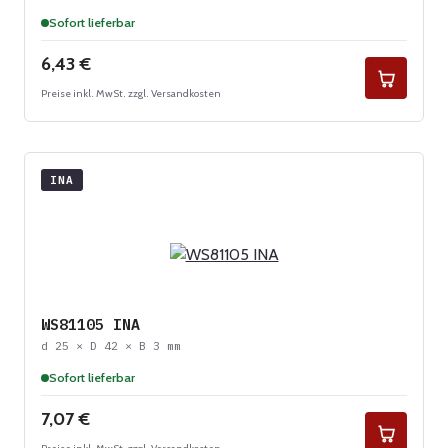
Sofort lieferbar
Regulärer Preis:
6,43 €
Preise inkl. MwSt. zzgl. Versandkosten
INA
WS81105 INA
d 25 × D 42 × B 3 mm
Sofort lieferbar
Regulärer Preis:
7,07 €