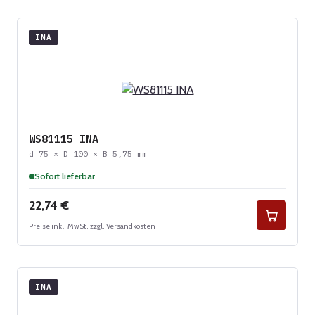
INA
WS81115 INA
d 75 × D 100 × B 5,75 mm
Sofort lieferbar
Regulärer Preis:
22,74 €
Preise inkl. MwSt. zzgl. Versandkosten
INA