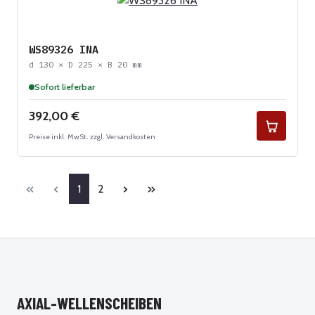
WS89326 INA
d 130 × D 225 × B 20 mm
Sofort lieferbar
Regulärer Preis:
392,00 €
Preise inkl. MwSt. zzgl. Versandkosten
Seite
Seite
1
2
AXIAL-WELLENSCHEIBEN