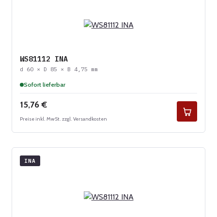
WS81112 INA
d 60 × D 85 × B 4,75 mm
Sofort lieferbar
Regulärer Preis:
15,76 €
Preise inkl. MwSt. zzgl. Versandkosten
INA