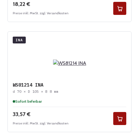
Regulärer Preis:
18,22 €
Preise inkl. MwSt. zzgl. Versandkosten
INA
WS81214 INA
d 70 × D 105 × B 8 mm
Sofort lieferbar
Regulärer Preis:
33,57 €
Preise inkl. MwSt. zzgl. Versandkosten