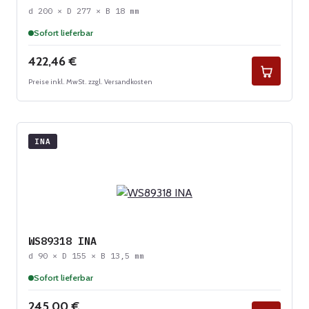
d 200 × D 277 × B 18 mm
Sofort lieferbar
Regulärer Preis:
422,46 €
Preise inkl. MwSt. zzgl. Versandkosten
INA
WS89318 INA
d 90 × D 155 × B 13,5 mm
Sofort lieferbar
Regulärer Preis:
245,00 €