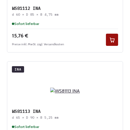
WS81112 INA
d 60 × D 85 × B 4,75 mm
Sofort lieferbar
Regulärer Preis:
15,76 €
Preise inkl. MwSt. zzgl. Versandkosten
INA
WS81113 INA
d 65 × D 90 × B 5,25 mm
Sofort lieferbar