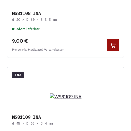
WS81108 INA
d 40 × D 60 × B 3,5 mm
Sofort lieferbar
Regulärer Preis:
9,00 €
Preise inkl. MwSt. zzgl. Versandkosten
INA
WS81109 INA
d 45 × D 65 × B 4 mm