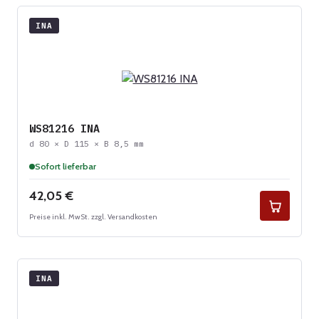
INA
WS81216 INA
d 80 × D 115 × B 8,5 mm
Sofort lieferbar
Regulärer Preis:
42,05 €
Preise inkl. MwSt. zzgl. Versandkosten
INA