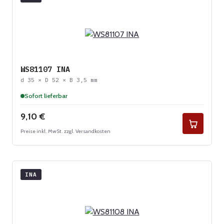
WS81107 INA
d 35 × D 52 × B 3,5 mm
Sofort lieferbar
Regulärer Preis:
9,10 €
Preise inkl. MwSt. zzgl. Versandkosten
INA