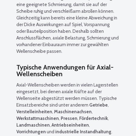
eine geeignete Schmierung, damit sie auf der
Scheibe ruhig und verschleißarm abrollen können.
Gleichzeitig kann bereits eine kleine Abweichung in
der Dicke Auswirkungen auf Spiel, Vorspannung
oder Bauteilposition haben. Deshalb sollten
Anschlussflächen, axiale Belastung, Schmierung und
vorhandener Einbauraum immer zur gewählten
Wellenscheibe passen.
Typische Anwendungen für Axial-
Wellenscheiben
Axial-Wellenscheiben werden in vielen Lagerstellen
eingesetzt, bei denen axiale Kräfte auf der
Wellenseite abgestützt werden müssen. Typische
Einsatzbereiche sind unter anderem
Getriebe
,
Verstelleinheiten
,
Maschinenachsen
,
Werkstattmaschinen
,
Pressen
,
Fördertechnik
,
Landmaschinen
,
Antriebseinheiten
,
Vorrichtungen
und
industrielle Instandhaltung
.