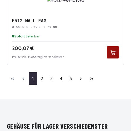
F512-WA-L FAG
d 55 × D 206 × B 79 mm
Sofort lieferbar
Regulärer Preis:
200,07 €
Preise inkl. MwSt. zzgl. Versandkosten
Seite
Seite
Seite
Seite
Seite
1
2
3
4
5
GEHÄUSE FÜR LAGER VERSCHIEDENSTER