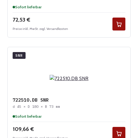
Sofort lieferbar
Regulärer Preis:
72,53 €
Preise inkl. MwSt. zzgl. Versandkosten
SNR
722510.DB SNR
d 45 × D 180 × B 73 mm
Sofort lieferbar
Regulärer Preis:
109,66 €