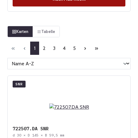
Karten
Tabelle
Seite
Seite
Seite
Seite
Seite
1
2
3
4
5
SNR
722507.DA SNR
d 30 × D 145 × B 59,5 mm