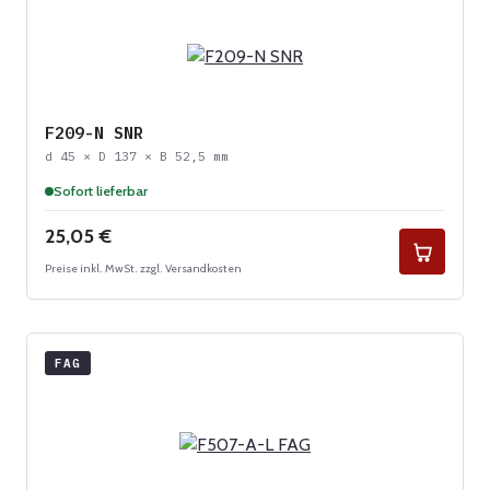
F209-N SNR
d 45 × D 137 × B 52,5 mm
Sofort lieferbar
Regulärer Preis:
25,05 €
Preise inkl. MwSt. zzgl. Versandkosten
FAG