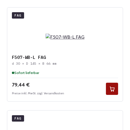
FAG
F507-WB-L FAG
d 30 × D 145 × B 66 mm
Sofort lieferbar
Regulärer Preis:
79,44 €
Preise inkl. MwSt. zzgl. Versandkosten
FAG