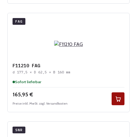
FAG
F11210 FAG
d 177,5 × D 62,5 × B 160 mm
Sofort lieferbar
Regulärer Preis:
165,95 €
Preise inkl. MwSt. zzgl. Versandkosten
SNR