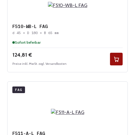
F510-WB-L FAG
d 45 × D 180 × B 65 mm
Sofort lieferbar
Regulärer Preis:
124,81 €
Preise inkl. MwSt. zzgl. Versandkosten
FAG
F511-A-L FAG