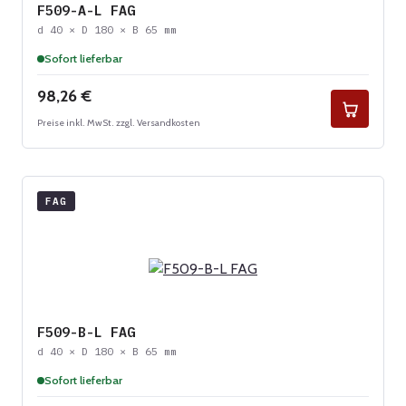
F509-A-L FAG
d 40 × D 180 × B 65 mm
Sofort lieferbar
Regulärer Preis:
98,26 €
Preise inkl. MwSt. zzgl. Versandkosten
FAG
F509-B-L FAG
d 40 × D 180 × B 65 mm
Sofort lieferbar