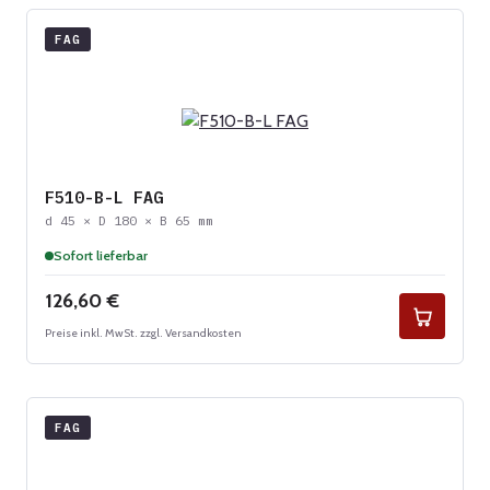
FAG
F510-B-L FAG
d 45 × D 180 × B 65 mm
Sofort lieferbar
Regulärer Preis:
126,60 €
Preise inkl. MwSt. zzgl. Versandkosten
FAG