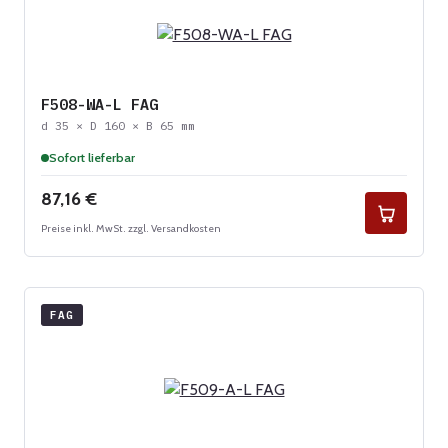
F508-WA-L FAG
d 35 × D 160 × B 65 mm
Sofort lieferbar
Regulärer Preis:
87,16 €
Preise inkl. MwSt. zzgl. Versandkosten
FAG