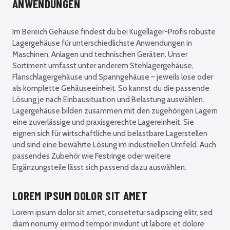
ANWENDUNGEN
Im Bereich Gehäuse findest du bei Kugellager-Profis robuste
Lagergehäuse für unterschiedlichste Anwendungen in
Maschinen, Anlagen und technischen Geräten. Unser
Sortiment umfasst unter anderem Stehlagergehäuse,
Flanschlagergehäuse und Spanngehäuse – jeweils lose oder
als komplette Gehäuseeinheit. So kannst du die passende
Lösung je nach Einbausituation und Belastung auswählen.
Lagergehäuse bilden zusammen mit den zugehörigen Lagern
eine zuverlässige und praxisgerechte Lagereinheit. Sie
eignen sich für wirtschaftliche und belastbare Lagerstellen
und sind eine bewährte Lösung im industriellen Umfeld. Auch
passendes Zubehör wie Festringe oder weitere
Ergänzungsteile lässt sich passend dazu auswählen.
LOREM IPSUM DOLOR SIT AMET
Lorem ipsum dolor sit amet, consetetur sadipscing elitr, sed
diam nonumy eirmod tempor invidunt ut labore et dolore