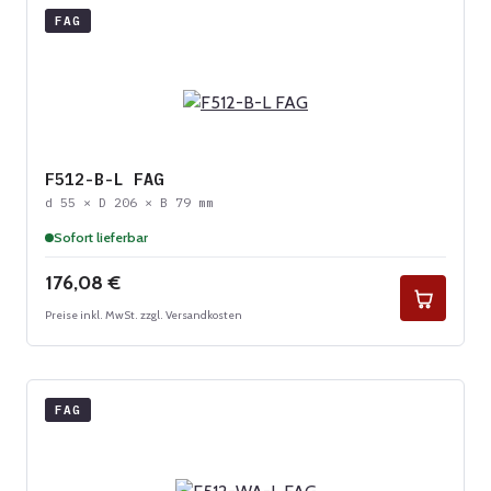
FAG
F512-B-L FAG
d 55 × D 206 × B 79 mm
Sofort lieferbar
Regulärer Preis:
176,08 €
Preise inkl. MwSt. zzgl. Versandkosten
FAG