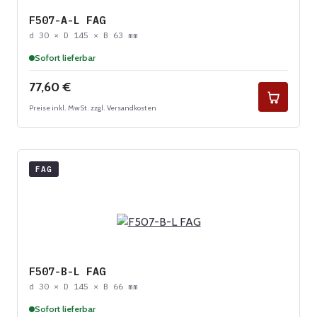
F507-A-L FAG
d 30 × D 145 × B 63 mm
Sofort lieferbar
Regulärer Preis:
77,60 €
Preise inkl. MwSt. zzgl. Versandkosten
FAG
F507-B-L FAG
d 30 × D 145 × B 66 mm
Sofort lieferbar