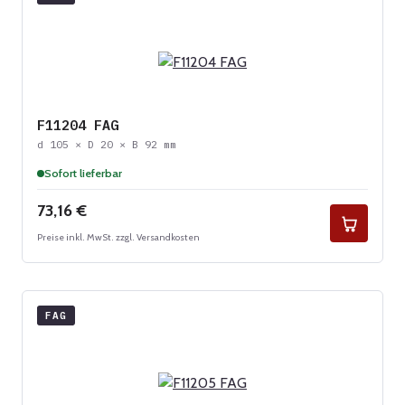
F11204 FAG
d 105 × D 20 × B 92 mm
Sofort lieferbar
Regulärer Preis:
73,16 €
Preise inkl. MwSt. zzgl. Versandkosten
FAG