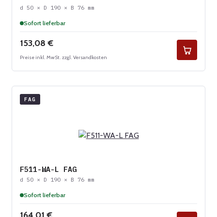
d 50 × D 190 × B 76 mm
Sofort lieferbar
Regulärer Preis:
153,08 €
Preise inkl. MwSt. zzgl. Versandkosten
FAG
F511-WA-L FAG
d 50 × D 190 × B 76 mm
Sofort lieferbar
Regulärer Preis:
164,01 €