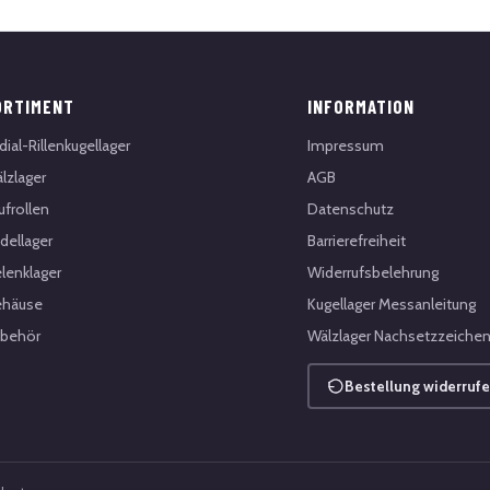
ORTIMENT
INFORMATION
dial-Rillenkugellager
Impressum
lzlager
AGB
ufrollen
Datenschutz
dellager
Barrierefreiheit
lenklager
Widerrufsbelehrung
häuse
Kugellager Messanleitung
behör
Wälzlager Nachsetzzeiche
Bestellung widerruf