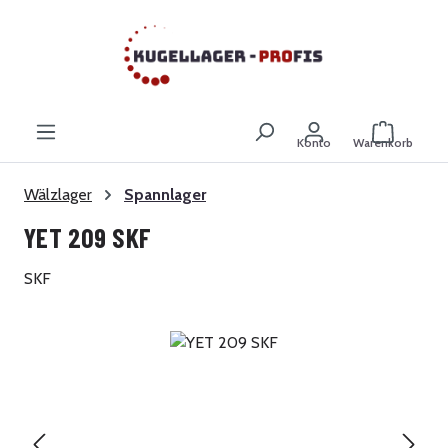
Zum Hauptinhalt springen
Warenkor
Konto
Warenkorb
Wälzlager
Spannlager
YET 209 SKF
SKF
Bildergalerie überspringen