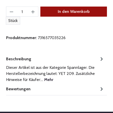
Produkt Anzahl: Gib den gewünschten Wert ein
In den Warenkorb
Stück
Produktnummer:
7316577035226
Beschreibung
Dieser Artikel ist aus der Kategorie Spannlager. Die
Herstellerbezeichnung lautet: YET 209. Zusätzliche
Hinweise für Käufer:…
Mehr
Bewertungen