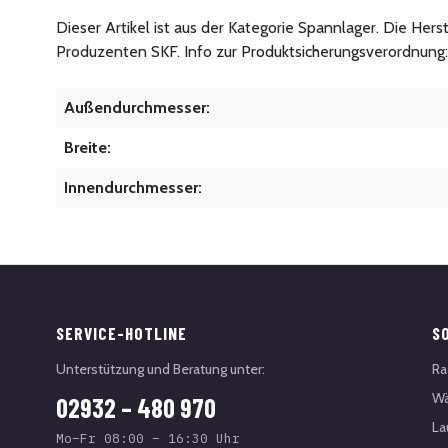
Dieser Artikel ist aus der Kategorie Spannlager. Die Her
Produzenten SKF. Info zur Produktsicherungsverordnung
Außendurchmesser:
Breite:
Innendurchmesser:
SERVICE-HOTLINE
S
Unterstützung und Beratung unter:
Ra
Wä
02932 – 480 970
La
Mo–Fr 08:00 – 16:30 Uhr