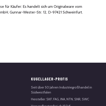
se für Käufer: Es handelt sich um Originalware vom
mbH, Gunnar-Wester-Str. 12, D-97421 Schweinfurt.
KUGELLAGER-PROFIS
Seit über 50 Jahren Industriegroßhandel in
Südwestfalen
Hersteller: SKF, FAG, INA, NTN, SNR, SWC