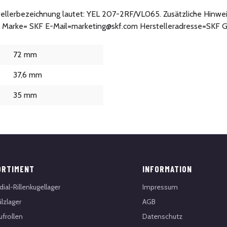
stellerbezeichnung lautet: YEL 207-2RF/VL065. Zusätzliche Hinwei
: Marke= SKF E-Mail=marketing@skf.com Herstelleradresse=SKF G
72 mm
37,6 mm
35 mm
ORTIMENT
INFORMATION
dial-Rillenkugellager
Impressum
lzlager
AGB
ufrollen
Datenschutz