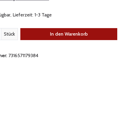
gbar, Lieferzeit: 1-3 Tage
nzahl: Gib den gewünschten Wert ein oder be
Stück
In den Warenkorb
mer:
7316571179384