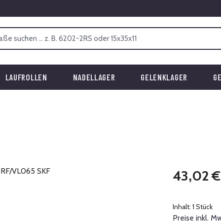
LAUFROLLEN
NADELLAGER
GELENKLAGER
G
Regulärer Prei
43,02 €
Inhalt:
1 Stück
Preise inkl. M