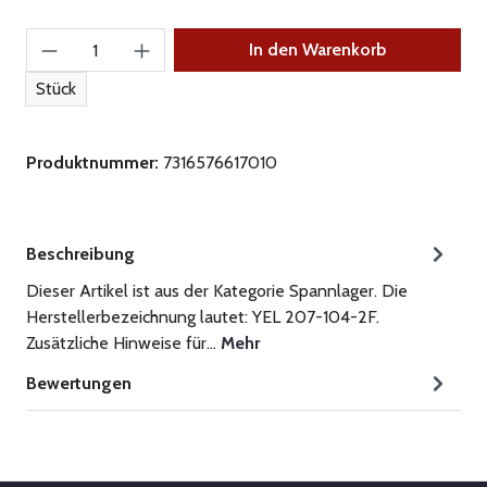
Produkt Anzahl: Gib den gewünschten Wert ein
In den Warenkorb
Stück
Produktnummer:
7316576617010
Beschreibung
Dieser Artikel ist aus der Kategorie Spannlager. Die
Herstellerbezeichnung lautet: YEL 207-104-2F.
Zusätzliche Hinweise für…
Mehr
Bewertungen