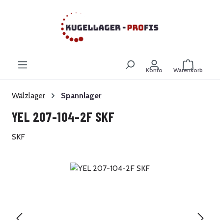
Zum Hauptinhalt springen
Warenkor
Konto
Warenkorb
Wälzlager
Spannlager
YEL 207-104-2F SKF
SKF
Bildergalerie überspringen