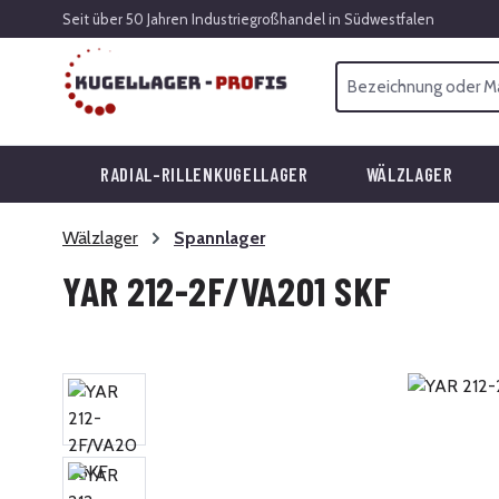
Seit über 50 Jahren Industriegroßhandel in Südwestfalen
 Hauptinhalt springen
Zur Suche springen
Zur Hauptnavigation springen
RADIAL-RILLENKUGELLAGER
WÄLZLAGER
Wälzlager
Spannlager
YAR 212-2F/VA201 SKF
Bildergalerie überspringen