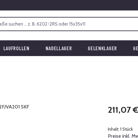
LAUFROLLEN
NADELLAGER
GELENKLAGER
G
Regulärer Prei
211,07 
Inhalt:
1 Stück
Preise inkl. M