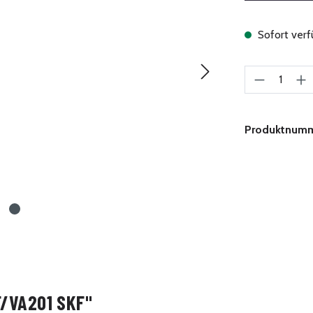
Sofort verfü
Produkt A
Produktnum
/VA201 SKF"