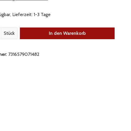
gbar, Lieferzeit: 1-3 Tage
nzahl: Gib den gewünschten Wert ein oder be
Stück
In den Warenkorb
mer:
7316579071482