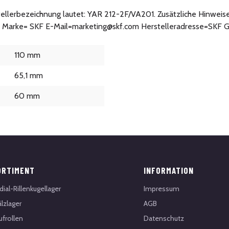
stellerbezeichnung lautet: YAR 212-2F/VA201. Zusätzliche Hinweise
: Marke= SKF E-Mail=marketing@skf.com Herstelleradresse=SKF G
110 mm
65,1 mm
60 mm
ORTIMENT
INFORMATION
dial-Rillenkugellager
Impressum
lzlager
AGB
ufrollen
Datenschutz