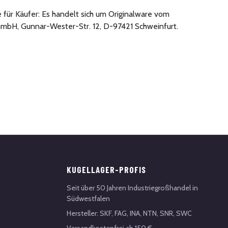
 für Käufer: Es handelt sich um Originalware vom
mbH, Gunnar-Wester-Str. 12, D-97421 Schweinfurt.
KUGELLAGER-PROFIS
Seit über 50 Jahren Industriegroßhandel in
Südwestfalen
Hersteller: SKF, FAG, INA, NTN, SNR, SWC