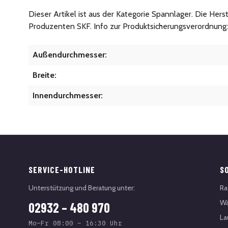
Dieser Artikel ist aus der Kategorie Spannlager. Die Her
Produzenten SKF. Info zur Produktsicherungsverordnung
Außendurchmesser:
Breite:
Innendurchmesser:
SERVICE-HOTLINE
S
Unterstützung und Beratung unter:
Ra
Wä
02932 – 480 970
La
Mo–Fr 08:00 – 16:30 Uhr