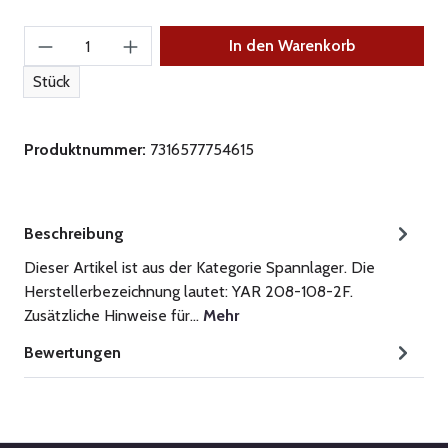
Produkt Anzahl: Gib den gewünschten Wert ein
In den Warenkorb
Stück
Produktnummer:
7316577754615
Beschreibung
Dieser Artikel ist aus der Kategorie Spannlager. Die
Herstellerbezeichnung lautet: YAR 208-108-2F.
Zusätzliche Hinweise für…
Mehr
Bewertungen