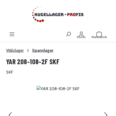
Zum Hauptinhalt springen
Warenkor
Konto
Warenkorb
Wälzlager
Spannlager
YAR 208-108-2F SKF
SKF
Bildergalerie überspringen