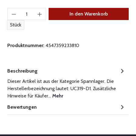
Produkt Anzahl: Gib den gewünschten Wert ein
In den Warenkorb
Stück
Produktnummer:
4547359233810
Beschreibung
Dieser Artikel ist aus der Kategorie Spannlager. Die
Herstellerbezeichnung lautet: UC319-D1. Zusätzliche
Hinweise für Käufer…
Mehr
Bewertungen