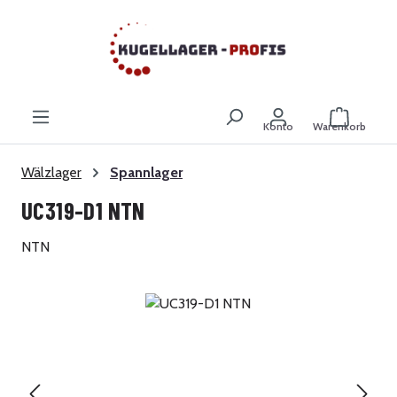
Zum Hauptinhalt springen
Warenkor
Konto
Warenkorb
Wälzlager
Spannlager
UC319-D1 NTN
NTN
Bildergalerie überspringen