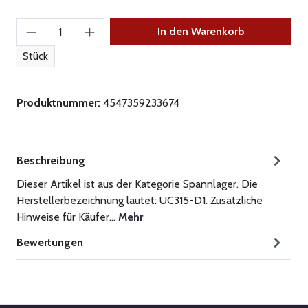
Produkt Anzahl: Gib den gewünschten Wert ein
In den Warenkorb
Stück
Produktnummer:
4547359233674
Beschreibung
Dieser Artikel ist aus der Kategorie Spannlager. Die
Herstellerbezeichnung lautet: UC315-D1. Zusätzliche
Hinweise für Käufer…
Mehr
Bewertungen