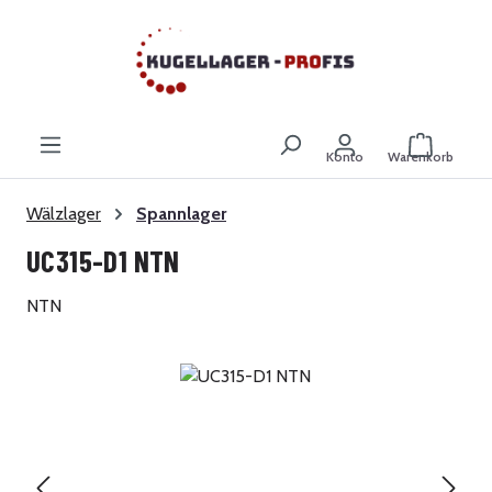
Zum Hauptinhalt springen
Warenkor
Konto
Warenkorb
Wälzlager
Spannlager
UC315-D1 NTN
NTN
Bildergalerie überspringen