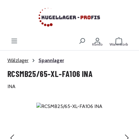
Zum Hauptinhalt springen
Warenkor
Konto
Warenkorb
Wälzlager
Spannlager
RCSMB25/65-XL-FA106 INA
INA
Bildergalerie überspringen