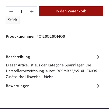
Produkt Anzahl: Gib den gewünschten Wert ein
In den Warenkorb
Stück
Produktnummer:
4012802801408
Beschreibung
Dieser Artikel ist aus der Kategorie Spannlager. Die
Herstellerbezeichnung lautet: RCSMB25/65-XL-FA106.
Zusätzliche Hinweise…
Mehr
Bewertungen