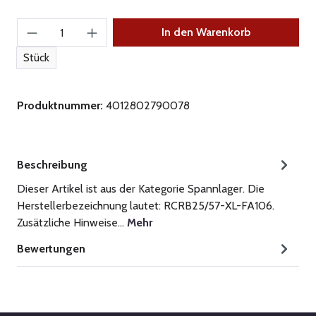
Produkt Anzahl: Gib den gewünschten Wert ein
In den Warenkorb
Stück
Produktnummer:
4012802790078
Beschreibung
Dieser Artikel ist aus der Kategorie Spannlager. Die
Herstellerbezeichnung lautet: RCRB25/57-XL-FA106.
Zusätzliche Hinweise…
Mehr
Bewertungen