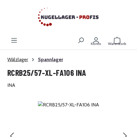
Zum Hauptinhalt springen
Warenkor
Konto
Warenkorb
Wälzlager
Spannlager
RCRB25/57-XL-FA106 INA
INA
Bildergalerie überspringen