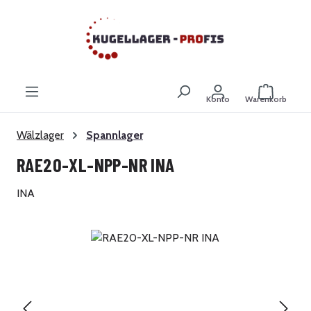
Zum Hauptinhalt springen
Warenkor
Konto
Warenkorb
Wälzlager
Spannlager
RAE20-XL-NPP-NR INA
INA
Bildergalerie überspringen