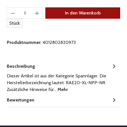
Produkt Anzahl: Gib den gewünschten Wert ein
In den Warenkorb
Stück
Produktnummer:
4012802820973
Beschreibung
Dieser Artikel ist aus der Kategorie Spannlager. Die
Herstellerbezeichnung lautet: RAE20-XL-NPP-NR.
Zusätzliche Hinweise für…
Mehr
Bewertungen