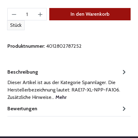
Produkt Anzahl: Gib den gewünschten Wert ein
In den Warenkorb
Stück
Produktnummer:
4012802787252
Beschreibung
Dieser Artikel ist aus der Kategorie Spannlager. Die
Herstellerbezeichnung lautet: RAE17-XL-NPP-FA106.
Zusätzliche Hinweise…
Mehr
Bewertungen