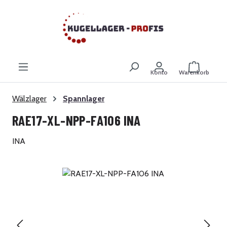
Zum Hauptinhalt springen
Warenkor
Konto
Warenkorb
Wälzlager
Spannlager
RAE17-XL-NPP-FA106 INA
INA
Bildergalerie überspringen