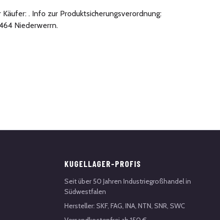
r Käufer: . Info zur Produktsicherungsverordnung:
464 Niederwerrn.
KUGELLAGER-PROFIS
Seit über 50 Jahren Industriegroßhandel in
Südwestfalen
Hersteller: SKF, FAG, INA, NTN, SNR, SWC