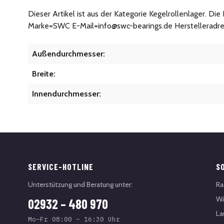
Dieser Artikel ist aus der Kategorie Kegelrollenlager. Di
Marke=SWC E-Mail=info@swc-bearings.de Herstelleradr
Außendurchmesser:
Breite:
Innendurchmesser:
SERVICE-HOTLINE
S
Unterstützung und Beratung unter:
Ra
Wä
02932 – 480 970
La
Mo–Fr 08:00 – 16:30 Uhr