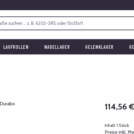
LAUFROLLEN
NADELLAGER
GELENKLAGER
G
Regulärer Prei
114,56 
Inhalt:
1 Stück
Preise inkl. M