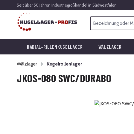
Seit über 50 Jahren Industriegroßhandel in Südwestfalen
 Hauptinhalt springen
Zur Suche springen
Zur Hauptnavigation springen
RADIAL-RILLENKUGELLAGER
WÄLZLAGER
Wälzlager
Kegelrollenlager
JKOS-080 SWC/DURABO
Bildergalerie überspringen