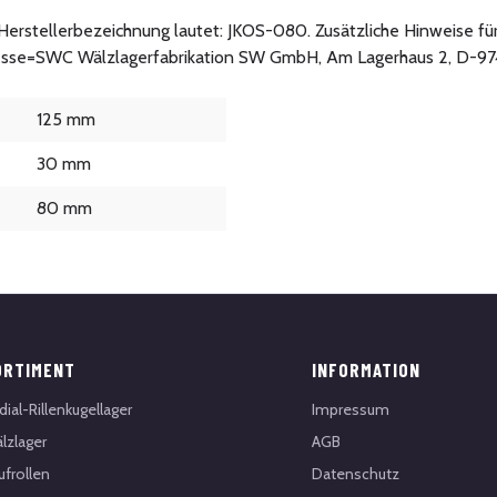
e Herstellerbezeichnung lautet: JKOS-080. Zusätzliche Hinweise fü
esse=SWC Wälzlagerfabrikation SW GmbH, Am Lagerhaus 2, D-97
125 mm
30 mm
80 mm
ORTIMENT
INFORMATION
dial-Rillenkugellager
Impressum
lzlager
AGB
ufrollen
Datenschutz