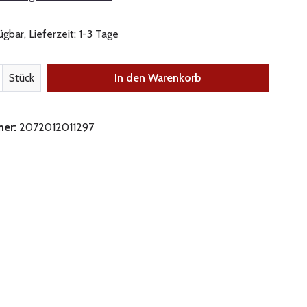
gbar, Lieferzeit: 1-3 Tage
nzahl: Gib den gewünschten Wert ein oder be
Stück
In den Warenkorb
mer:
2072012011297