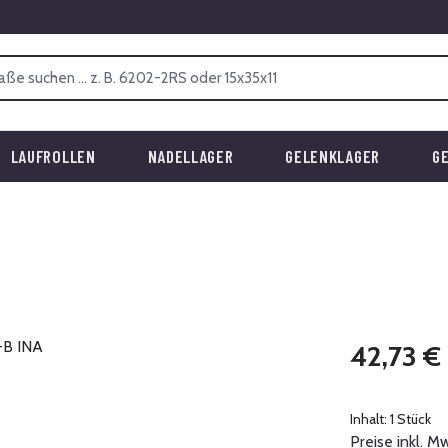
LAUFROLLEN
NADELLAGER
GELENKLAGER
G
Regulärer Prei
42,73 €
Inhalt:
1 Stück
Preise inkl. M