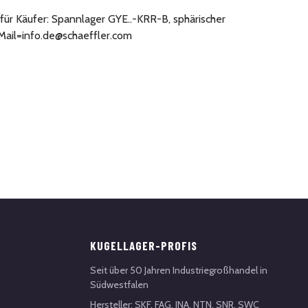
für Käufer: Spannlager GYE..-KRR-B, sphärischer
Mail=info.de@schaeffler.com
KUGELLAGER-PROFIS
Seit über 50 Jahren Industriegroßhandel in
Südwestfalen
Hersteller: SKF, FAG, INA, NTN, SNR, SWC