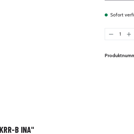
Sofort verfü
Produkt A
Produktnum
KRR-B INA"