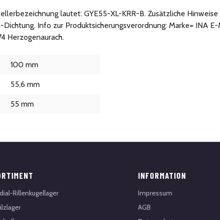
stellerbezeichnung lautet: GYE55-XL-KRR-B. Zusätzliche Hinweise 
R-Dichtung. Info zur Produktsicherungsverordnung: Marke= INA E-
074 Herzogenaurach.
100 mm
55,6 mm
55 mm
ORTIMENT
INFORMATION
dial-Rillenkugellager
Impressum
lzlager
AGB