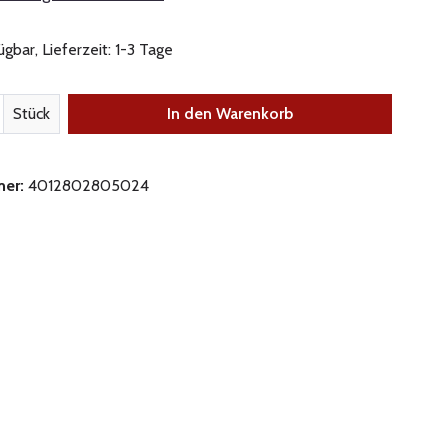
gbar, Lieferzeit: 1-3 Tage
nzahl: Gib den gewünschten Wert ein oder be
Stück
In den Warenkorb
mer:
4012802805024