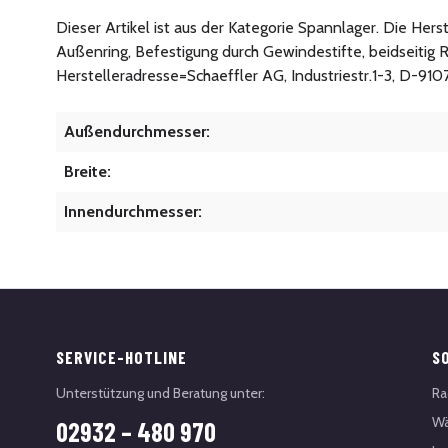
Dieser Artikel ist aus der Kategorie Spannlager. Die Her
Außenring, Befestigung durch Gewindestifte, beidseitig 
Herstelleradresse=Schaeffler AG, Industriestr.1-3, D-91
Außendurchmesser:
Breite:
Innendurchmesser:
SERVICE-HOTLINE
S
Unterstützung und Beratung unter:
Ra
Wä
02932 – 480 970