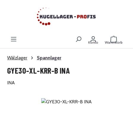
Zum Hauptinhalt springen
Warenkor
Konto
Warenkorb
Wälzlager
Spannlager
GYE30-XL-KRR-B INA
INA
Bildergalerie überspringen