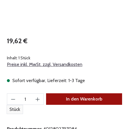
Regulärer Preis:
19,62 €
Inhalt:
1 Stück
Preise inkl. MwSt. zzgl. Versandkosten
Sofort verfügbar, Lieferzeit: 1-3 Tage
Produkt Anzahl: Gib den gewünschten Wert ein
In den Warenkorb
Stück
Produktnummer:
4012802797084