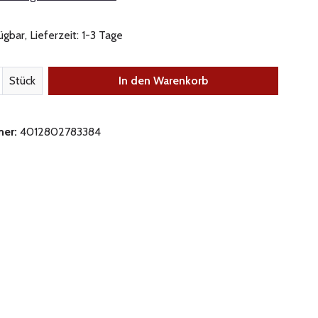
gbar, Lieferzeit: 1-3 Tage
nzahl: Gib den gewünschten Wert ein oder be
Stück
In den Warenkorb
mer:
4012802783384