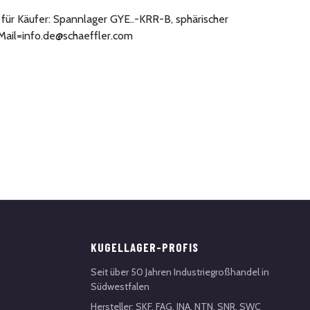
 für Käufer: Spannlager GYE..-KRR-B, sphärischer
Mail=info.de@schaeffler.com
KUGELLAGER-PROFIS
Seit über 50 Jahren Industriegroßhandel in
Südwestfalen
Hersteller: SKF, FAG, INA, NTN, SNR, SWC