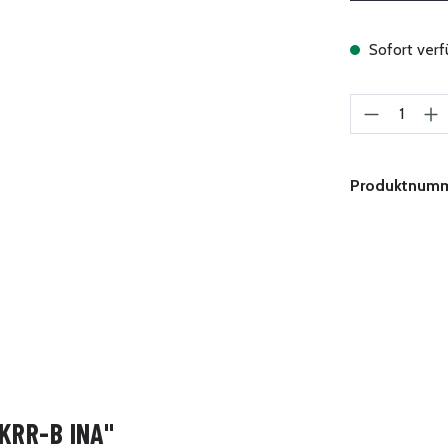
Sofort verfü
Produkt A
Produktnum
KRR-B INA"