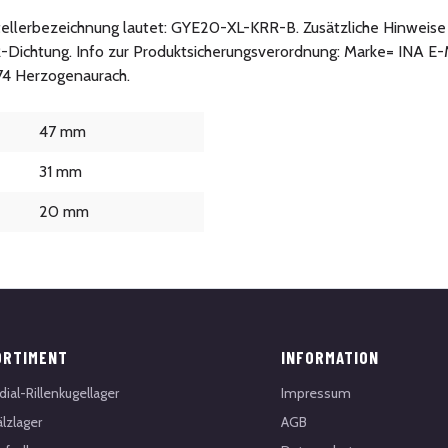
rstellerbezeichnung lautet: GYE20-XL-KRR-B. Zusätzliche Hinweise
R-Dichtung. Info zur Produktsicherungsverordnung: Marke= INA E-
074 Herzogenaurach.
47 mm
31 mm
20 mm
ORTIMENT
INFORMATION
dial-Rillenkugellager
Impressum
lzlager
AGB