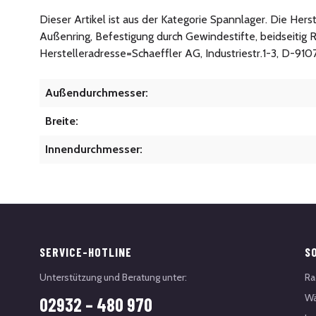
Dieser Artikel ist aus der Kategorie Spannlager. Die He
Außenring, Befestigung durch Gewindestifte, beidseitig 
Herstelleradresse=Schaeffler AG, Industriestr.1-3, D-91
Außendurchmesser:
Breite:
Innendurchmesser:
SERVICE-HOTLINE
S
Unterstützung und Beratung unter:
Ra
Wä
02932 – 480 970