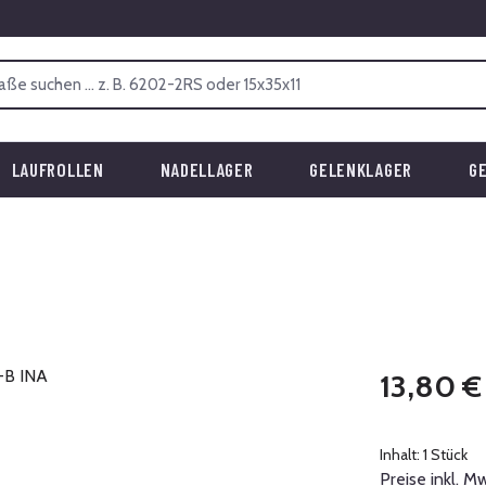
LAUFROLLEN
NADELLAGER
GELENKLAGER
G
Regulärer Prei
13,80 €
Inhalt:
1 Stück
Preise inkl. M