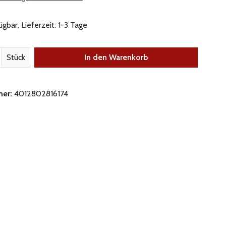
gbar, Lieferzeit: 1-3 Tage
nzahl: Gib den gewünschten Wert ein oder be
Stück
In den Warenkorb
mer:
4012802816174