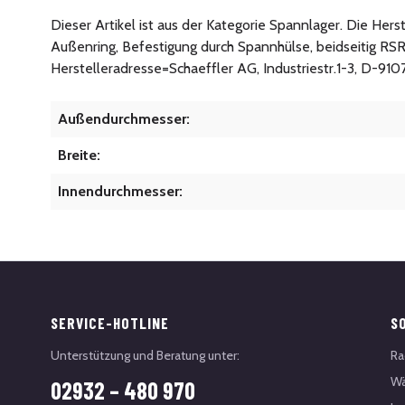
Dieser Artikel ist aus der Kategorie Spannlager. Die He
Außenring, Befestigung durch Spannhülse, beidseitig RS
Herstelleradresse=Schaeffler AG, Industriestr.1-3, D-91
Außendurchmesser:
Breite:
Innendurchmesser:
SERVICE-HOTLINE
S
Unterstützung und Beratung unter:
Ra
Wä
02932 – 480 970