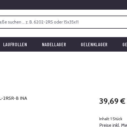
LAUFROLLEN
NADELLAGER
GELENKLAGER
G
Regulärer Prei
39,69 €
Inhalt:
1 Stück
Preise inkl. M