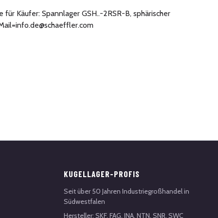
e für Käufer: Spannlager GSH..-2RSR-B, sphärischer
Mail=info.de@schaeffler.com
KUGELLAGER-PROFIS
Seit über 50 Jahren Industriegroßhandel in
Südwestfalen
Hersteller: SKF, FAG, INA, NTN, SNR, SWC