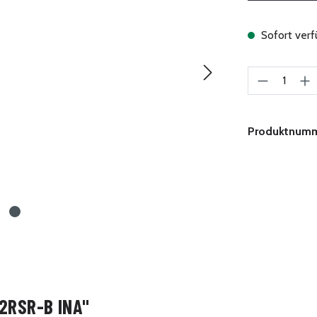
Sofort verfü
Produkt A
Produktnum
2RSR-B INA"