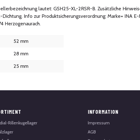
rstellerbezeichnung lautet: GSH25-XL-2RSR-B. Zusätzliche Hinweis
R-Dichtung. Info zur Produktsicherungsverordnung: Marke= INA E-
074 Herzogenaurach.
52 mm
28 mm
25 mm
ORTIMENT
INFORMATION
dial-Rillenkugellager
Impressum
lzlager
AGB