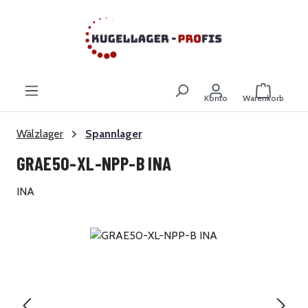
Zum Hauptinhalt springen
Warenkor
Konto
Warenkorb
Wälzlager
Spannlager
GRAE50-XL-NPP-B INA
INA
Bildergalerie überspringen