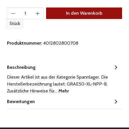
Produkt Anzahl: Gib den gewünschten Wert ein
In den Warenkorb
Stück
Produktnummer:
4012802800708
Beschreibung
Dieser Artikel ist aus der Kategorie Spannlager. Die
Herstellerbezeichnung lautet: GRAE50-XL-NPP-B.
Zusätzliche Hinweise für…
Mehr
Bewertungen