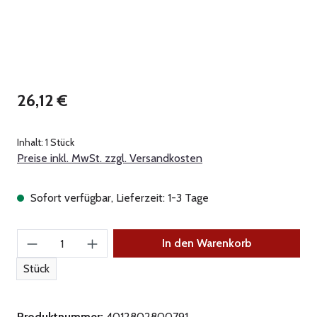
Regulärer Preis:
26,12 €
Inhalt:
1 Stück
Preise inkl. MwSt. zzgl. Versandkosten
Sofort verfügbar, Lieferzeit: 1-3 Tage
Produkt Anzahl: Gib den gewünschten Wert ein
In den Warenkorb
Stück
Produktnummer:
4012802800791