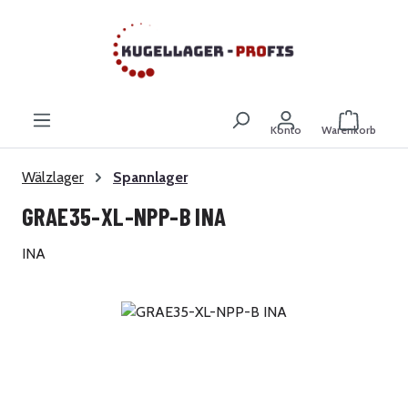
Zum Hauptinhalt springen
Warenkor
Konto
Warenkorb
Wälzlager
Spannlager
GRAE35-XL-NPP-B INA
INA
Bildergalerie überspringen