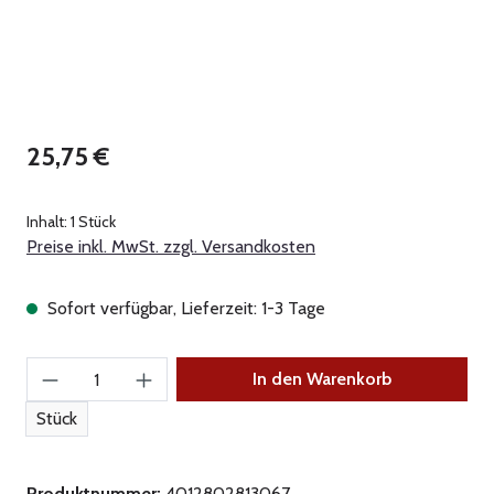
Regulärer Preis:
25,75 €
Inhalt:
1 Stück
Preise inkl. MwSt. zzgl. Versandkosten
Sofort verfügbar, Lieferzeit: 1-3 Tage
Produkt Anzahl: Gib den gewünschten Wert ein
In den Warenkorb
Stück
Produktnummer:
4012802813067