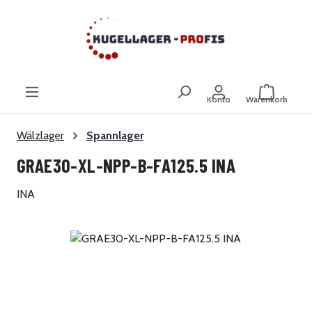
Zum Hauptinhalt springen
Warenkor
Konto
Warenkorb
Wälzlager
Spannlager
GRAE30-XL-NPP-B-FA125.5 INA
INA
Bildergalerie überspringen