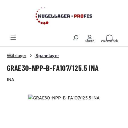
Zum Hauptinhalt springen
Warenkor
Konto
Warenkorb
Wälzlager
Spannlager
GRAE30-NPP-B-FA107/125.5 INA
INA
Bildergalerie überspringen