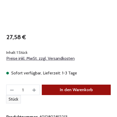
Regulärer Preis:
27,58 €
Inhalt:
1 Stück
Preise inkl. MwSt. zzgl. Versandkosten
Sofort verfügbar, Lieferzeit: 1-3 Tage
Produkt Anzahl: Gib den gewünschten Wert ein
In den Warenkorb
Stück
Produktnummer:
4012802812213