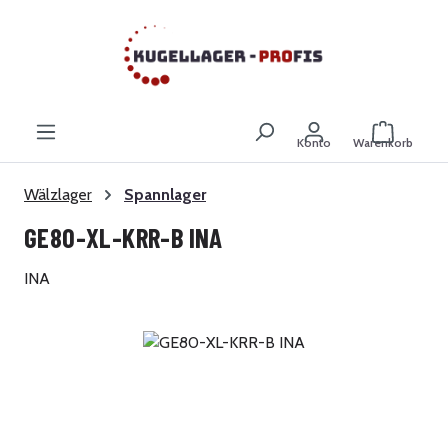
Zum Hauptinhalt springen
Warenkor
Konto
Warenkorb
Wälzlager
Spannlager
GE80-XL-KRR-B INA
INA
Bildergalerie überspringen