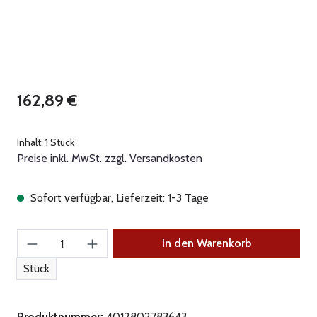
Regulärer Preis:
162,89 €
Inhalt:
1 Stück
Preise inkl. MwSt. zzgl. Versandkosten
Sofort verfügbar, Lieferzeit: 1-3 Tage
Produkt Anzahl: Gib den gewünschten Wert ein
In den Warenkorb
Stück
Produktnummer:
4012802783643