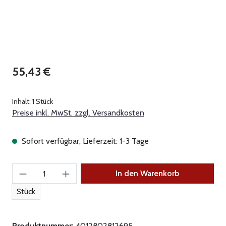
Regulärer Preis:
55,43 €
Inhalt:
1 Stück
Preise inkl. MwSt. zzgl. Versandkosten
Sofort verfügbar, Lieferzeit: 1-3 Tage
Produkt Anzahl: Gib den gewünschten Wert ein
In den Warenkorb
Stück
Produktnummer:
4012802812695