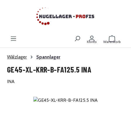
Zum Hauptinhalt springen
Warenkor
Konto
Warenkorb
Wälzlager
Spannlager
GE45-XL-KRR-B-FA125.5 INA
INA
Bildergalerie überspringen