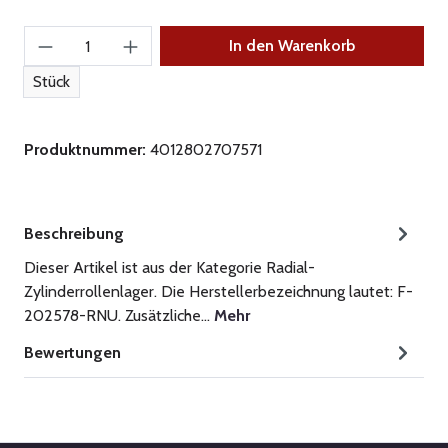
Produkt Anzahl: Gib den gewünschten Wert ein
In den Warenkorb
Stück
Produktnummer:
4012802707571
Beschreibung
Dieser Artikel ist aus der Kategorie Radial-
Zylinderrollenlager. Die Herstellerbezeichnung lautet: F-
202578-RNU. Zusätzliche…
Mehr
Bewertungen