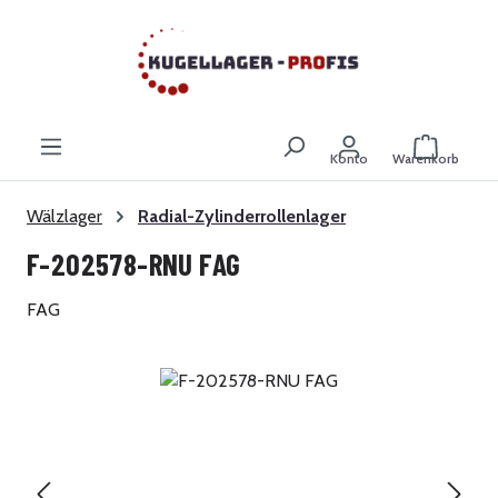
Zum Hauptinhalt springen
Warenkor
Konto
Warenkorb
Wälzlager
Radial-Zylinderrollenlager
F-202578-RNU FAG
FAG
Bildergalerie überspringen