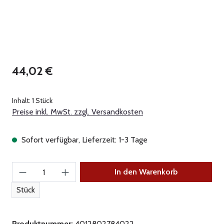
Regulärer Preis:
44,02 €
Inhalt:
1 Stück
Preise inkl. MwSt. zzgl. Versandkosten
Sofort verfügbar, Lieferzeit: 1-3 Tage
Produkt Anzahl: Gib den gewünschten Wert ein
In den Warenkorb
Stück
Produktnummer:
4012802784022