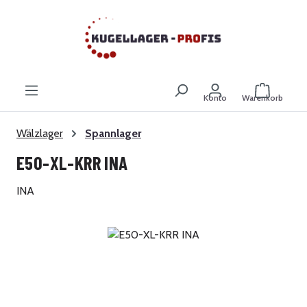
Zum Hauptinhalt springen
Warenkor
Konto
Warenkorb
Wälzlager
Spannlager
E50-XL-KRR INA
INA
Bildergalerie überspringen