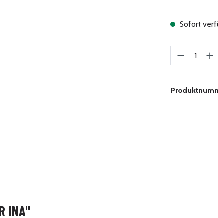
Sofort verfü
Produkt A
Produktnum
R INA"