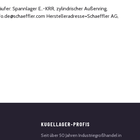
ufer: Spannlager E..-KRR, zylindrischer Außenring,
nfo.de@schaeffler.com Herstelleradresse=Schaeffler AG,
KUGELLAGER-PROFIS
Seit über 50 Jahren Industriegroßhandel in