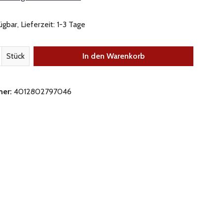
gbar, Lieferzeit: 1-3 Tage
nzahl: Gib den gewünschten Wert ein oder be
Stück
In den Warenkorb
mer:
4012802797046