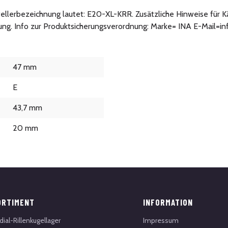
stellerbezeichnung lautet: E20-XL-KRR. Zusätzliche Hinweise für Kä
tung. Info zur Produktsicherungsverordnung: Marke= INA E-Mail=i
47 mm
E
43,7 mm
20 mm
ORTIMENT
INFORMATION
dial-Rillenkugellager
Impressum