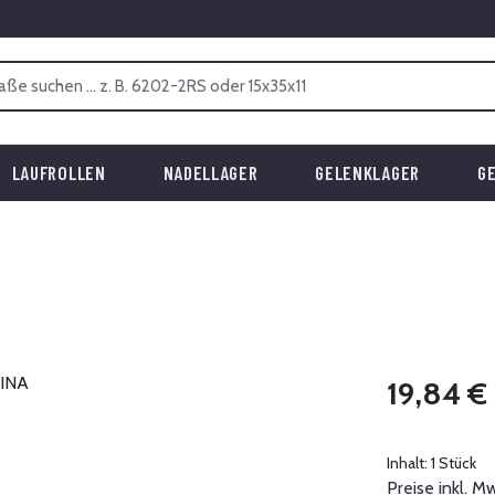
LAUFROLLEN
NADELLAGER
GELENKLAGER
G
Regulärer Prei
19,84 €
Inhalt:
1 Stück
Preise inkl. M