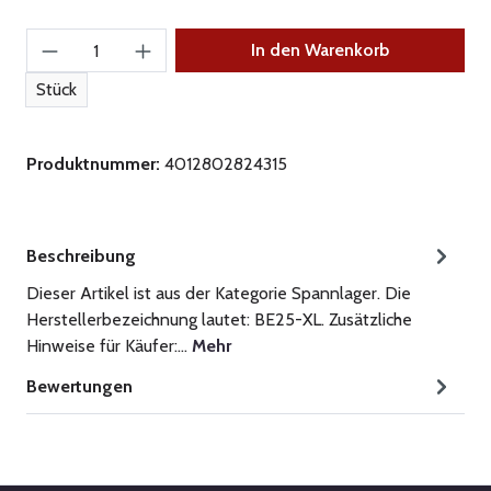
Produkt Anzahl: Gib den gewünschten Wert ein
In den Warenkorb
Stück
Produktnummer:
4012802824315
Beschreibung
Dieser Artikel ist aus der Kategorie Spannlager. Die
Herstellerbezeichnung lautet: BE25-XL. Zusätzliche
Hinweise für Käufer:…
Mehr
Bewertungen