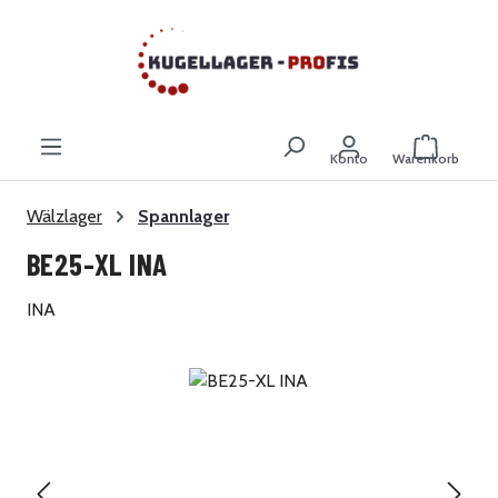
Zum Hauptinhalt springen
Warenkor
Konto
Warenkorb
Wälzlager
Spannlager
BE25-XL INA
INA
Bildergalerie überspringen