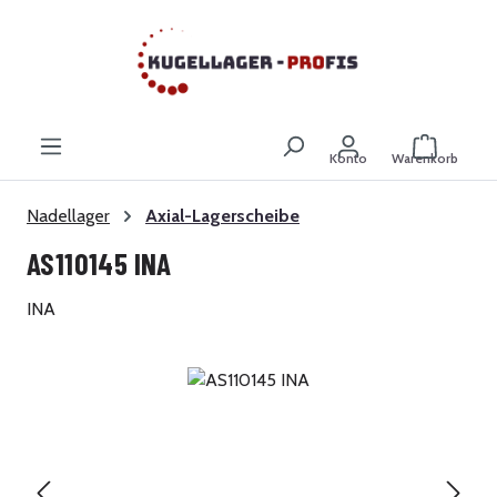
Zum Hauptinhalt springen
Warenkor
Konto
Warenkorb
Nadellager
Axial-Lagerscheibe
AS110145 INA
INA
Bildergalerie überspringen