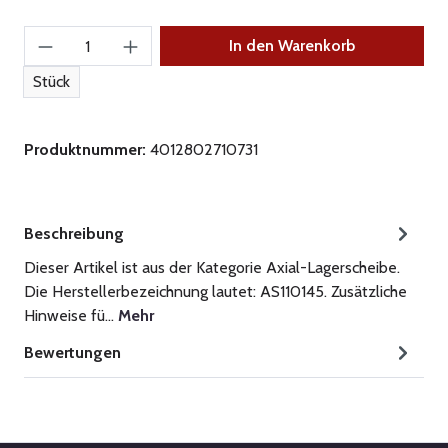
Produkt Anzahl: Gib den gewünschten Wert ein
In den Warenkorb
Stück
Produktnummer:
4012802710731
Beschreibung
Dieser Artikel ist aus der Kategorie Axial-Lagerscheibe.
Die Herstellerbezeichnung lautet: AS110145. Zusätzliche
Hinweise fü…
Mehr
Bewertungen