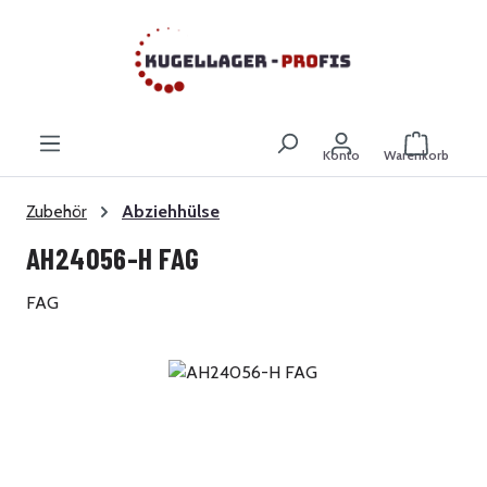
Zum Hauptinhalt springen
Warenkor
Konto
Warenkorb
Zubehör
Abziehhülse
AH24056-H FAG
FAG
Bildergalerie überspringen