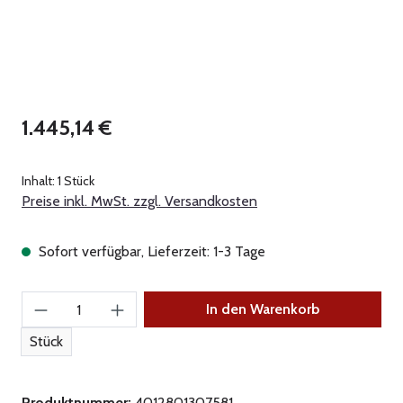
Regulärer Preis:
1.445,14 €
Inhalt:
1 Stück
Preise inkl. MwSt. zzgl. Versandkosten
Sofort verfügbar, Lieferzeit: 1-3 Tage
Produkt Anzahl: Gib den gewünschten Wert ein
In den Warenkorb
Stück
Produktnummer:
4012801307581