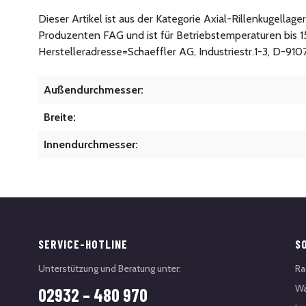
Dieser Artikel ist aus der Kategorie Axial-Rillenkugellag
Produzenten FAG und ist für Betriebstemperaturen bis 1
Herstelleradresse=Schaeffler AG, Industriestr.1-3, D-91
Außendurchmesser:
Breite:
Innendurchmesser:
SERVICE-HOTLINE
S
Unterstützung und Beratung unter:
Ra
Wä
02932 – 480 970