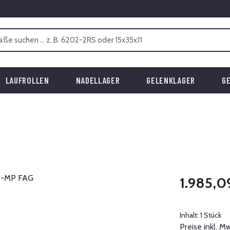
LAUFROLLEN
NADELLAGER
GELENKLAGER
G
Regulärer Prei
1.985,0
Inhalt:
1 Stück
Preise inkl. M