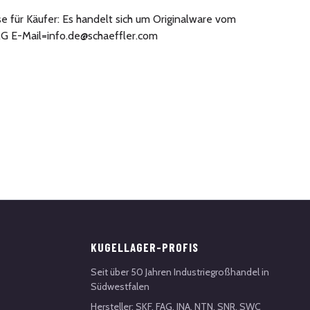
se für Käufer: Es handelt sich um Originalware vom
AG E-Mail=info.de@schaeffler.com
KUGELLAGER-PROFIS
Seit über 50 Jahren Industriegroßhandel in
Südwestfalen
Hersteller: SKF, FAG, INA, NTN, SNR, SWC