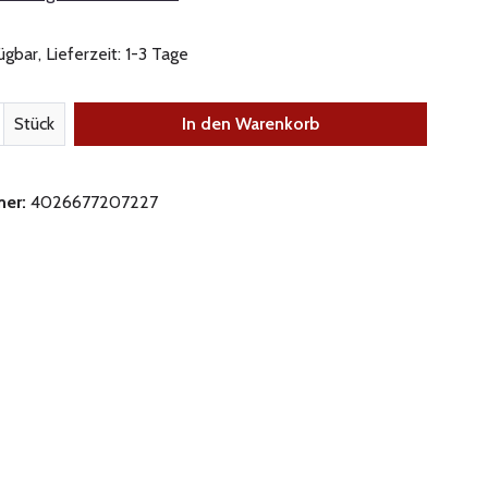
gbar, Lieferzeit: 1-3 Tage
nzahl: Gib den gewünschten Wert ein oder be
Stück
In den Warenkorb
mer:
4026677207227