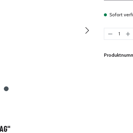
Sofort verfü
Produkt A
Produktnum
AG"