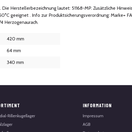
er. Die Herstellerbezeichnung lautet: 51168-MP. Zusätzliche Hinwei
50°C geeignet . Info zur Produktsicherungsverordnung: Marke= F
074 Herzogenaurach.
420 mm
64 mm
340 mm
ORTIMENT
INFORMATION
dial-Rillenkugellager
Impressum
lzlager
AGB