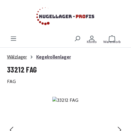
Zum Hauptinhalt springen
Warenkor
Konto
Warenkorb
Wälzlager
Kegelrollenlager
33212 FAG
FAG
Bildergalerie überspringen