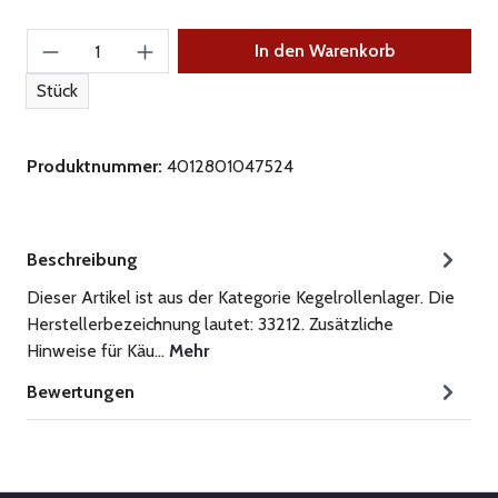
Produkt Anzahl: Gib den gewünschten Wert ein
In den Warenkorb
Stück
Produktnummer:
4012801047524
Beschreibung
Dieser Artikel ist aus der Kategorie Kegelrollenlager. Die
Herstellerbezeichnung lautet: 33212. Zusätzliche
Hinweise für Käu…
Mehr
Bewertungen