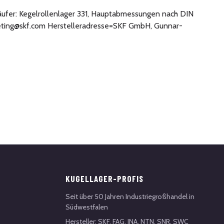
r Käufer: Kegelrollenlager 331, Hauptabmessungen nach DIN
rketing@skf.com Herstelleradresse=SKF GmbH, Gunnar-
KUGELLAGER-PROFIS
Seit über 50 Jahren Industriegroßhandel in
Südwestfalen
Hersteller: SKF, FAG, INA, NTN, SNR, SWC