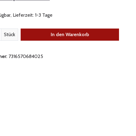
gbar, Lieferzeit: 1-3 Tage
nzahl: Gib den gewünschten Wert ein oder be
Stück
In den Warenkorb
mer:
7316570684025