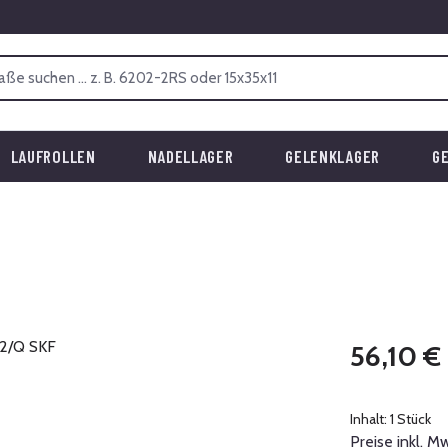
LAUFROLLEN
NADELLAGER
GELENKLAGER
G
Regulärer Prei
56,10 €
Inhalt:
1 Stück
Preise inkl. M