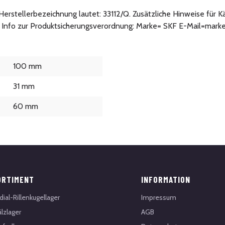
ie Herstellerbezeichnung lautet: 33112/Q. Zusätzliche Hinweise fü
e. Info zur Produktsicherungsverordnung: Marke= SKF E-Mail=ma
100 mm
31 mm
60 mm
ORTIMENT
INFORMATION
dial-Rillenkugellager
Impressum
lzlager
AGB