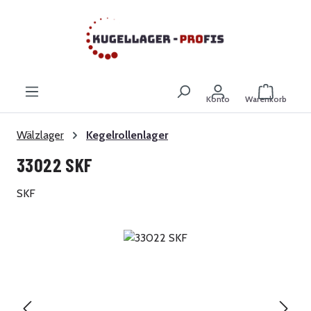
Zum Hauptinhalt springen
Warenkor
Konto
Warenkorb
Wälzlager
Kegelrollenlager
33022 SKF
SKF
Bildergalerie überspringen