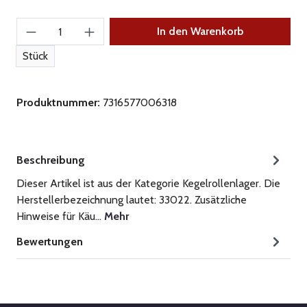
Produkt Anzahl: Gib den gewünschten Wert ein
In den Warenkorb
Stück
Produktnummer:
7316577006318
Beschreibung
Dieser Artikel ist aus der Kategorie Kegelrollenlager. Die
Herstellerbezeichnung lautet: 33022. Zusätzliche
Hinweise für Käu…
Mehr
Bewertungen