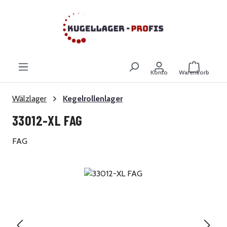
Zum Hauptinhalt springen
Warenkor
Konto
Warenkorb
Wälzlager
Kegelrollenlager
33012-XL FAG
FAG
Bildergalerie überspringen