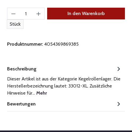
Produkt Anzahl: Gib den gewünschten Wert ein
In den Warenkorb
Stück
Produktnummer:
4054369869385
Beschreibung
Dieser Artikel ist aus der Kategorie Kegelrollenlager. Die
Herstellerbezeichnung lautet: 33012-XL. Zusätzliche
Hinweise für…
Mehr
Bewertungen