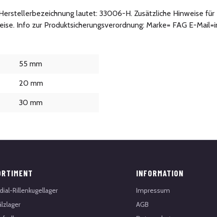
ie Herstellerbezeichnung lautet: 33006-H. Zusätzliche Hinweise f
weise. Info zur Produktsicherungsverordnung: Marke= FAG E-Mail=
55 mm
20 mm
30 mm
ORTIMENT
INFORMATION
dial-Rillenkugellager
Impressum
lzlager
AGB