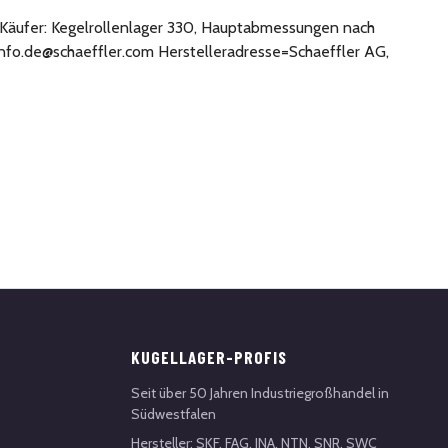
ür Käufer: Kegelrollenlager 330, Hauptabmessungen nach
info.de@schaeffler.com Herstelleradresse=Schaeffler AG,
KUGELLAGER-PROFIS
Seit über 50 Jahren Industriegroßhandel in
Südwestfalen
Hersteller: SKF, FAG, INA, NTN, SNR, SWC