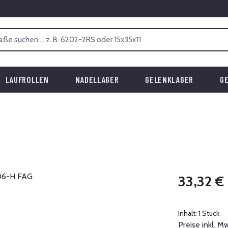
LAUFROLLEN
NADELLAGER
GELENKLAGER
G
Regulärer Prei
33,32 €
Inhalt:
1 Stück
Preise inkl. M