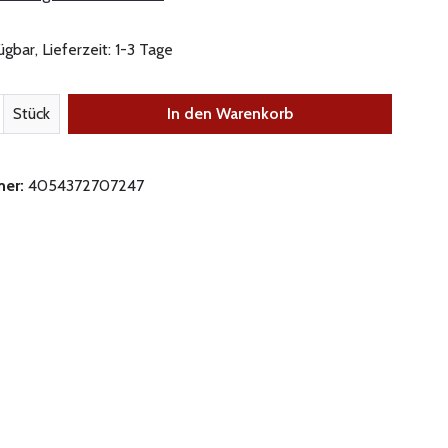
gbar, Lieferzeit: 1-3 Tage
nzahl: Gib den gewünschten Wert ein oder be
Stück
In den Warenkorb
mer:
4054372707247