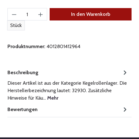
Produkt Anzahl: Gib den gewünschten Wert ein
In den Warenkorb
Stück
Produktnummer:
4012801412964
Beschreibung
Dieser Artikel ist aus der Kategorie Kegelrollenlager. Die
Herstellerbezeichnung lautet: 32930. Zusätzliche
Hinweise für Käu…
Mehr
Bewertungen