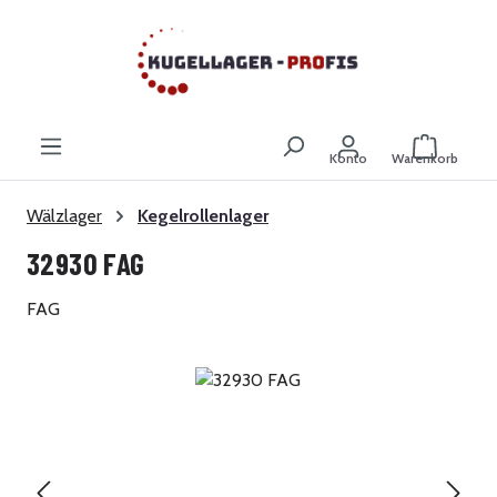
Zum Hauptinhalt springen
Warenkor
Konto
Warenkorb
Wälzlager
Kegelrollenlager
32930 FAG
FAG
Bildergalerie überspringen