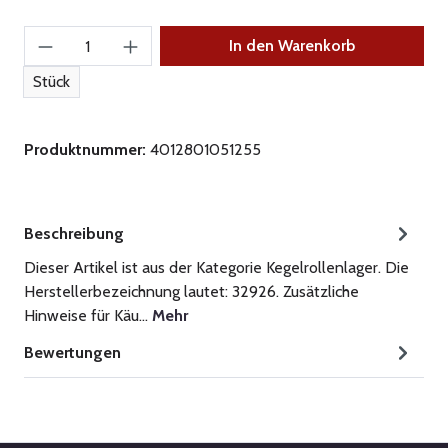
Produkt Anzahl: Gib den gewünschten Wert ein
In den Warenkorb
Stück
Produktnummer:
4012801051255
Beschreibung
Dieser Artikel ist aus der Kategorie Kegelrollenlager. Die
Herstellerbezeichnung lautet: 32926. Zusätzliche
Hinweise für Käu…
Mehr
Bewertungen