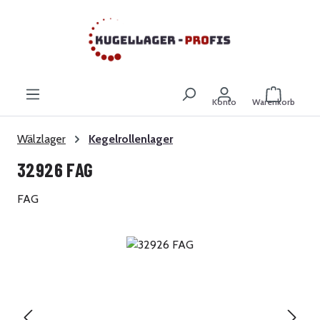
Zum Hauptinhalt springen
Warenkor
Konto
Warenkorb
Wälzlager
Kegelrollenlager
32926 FAG
FAG
Bildergalerie überspringen