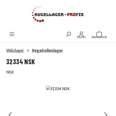
Zum Hauptinhalt springen
Warenkor
Konto
Warenkorb
Wälzlager
Kegelrollenlager
32334 NSK
NSK
Bildergalerie überspringen