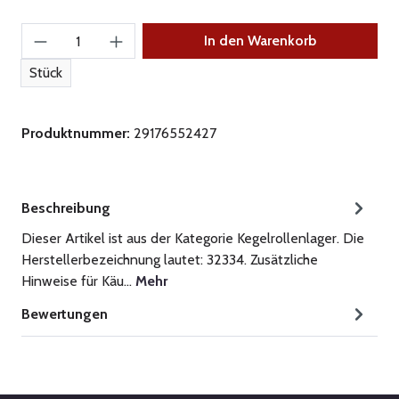
Produkt Anzahl: Gib den gewünschten Wert ein
In den Warenkorb
Stück
Produktnummer:
29176552427
Beschreibung
Dieser Artikel ist aus der Kategorie Kegelrollenlager. Die
Herstellerbezeichnung lautet: 32334. Zusätzliche
Hinweise für Käu…
Mehr
Bewertungen