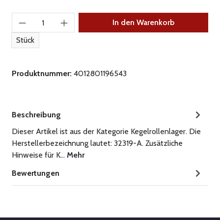
Produkt Anzahl: Gib den gewünschten Wert ein
In den Warenkorb
Stück
Produktnummer:
4012801196543
Beschreibung
Dieser Artikel ist aus der Kategorie Kegelrollenlager. Die
Herstellerbezeichnung lautet: 32319-A. Zusätzliche
Hinweise für K…
Mehr
Bewertungen