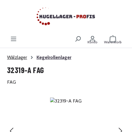
Zum Hauptinhalt springen
Warenkor
Konto
Warenkorb
Wälzlager
Kegelrollenlager
32319-A FAG
FAG
Bildergalerie überspringen