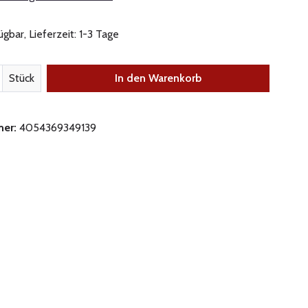
gbar, Lieferzeit: 1-3 Tage
nzahl: Gib den gewünschten Wert ein oder be
Stück
In den Warenkorb
mer:
4054369349139