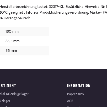
e Herstellerbezeichnung lautet: 32317-XL. Zusätzliche Hinweise für
20°C geeignet . Info zur Produktsicherungsverordnung: Marke= F
074 Herzogenaurach.
180 mm
63,5 mm
85 mm
ORTIMENT
INFORMATION
dial-Rillenkugellager
Impressum
lzlager
AGB