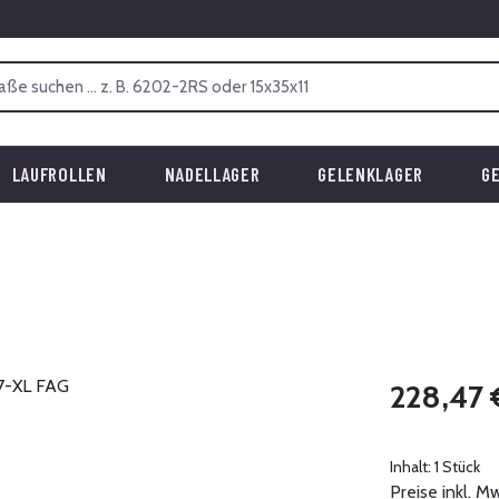
LAUFROLLEN
NADELLAGER
GELENKLAGER
G
Regulärer Prei
228,47 
Inhalt:
1 Stück
Preise inkl. M