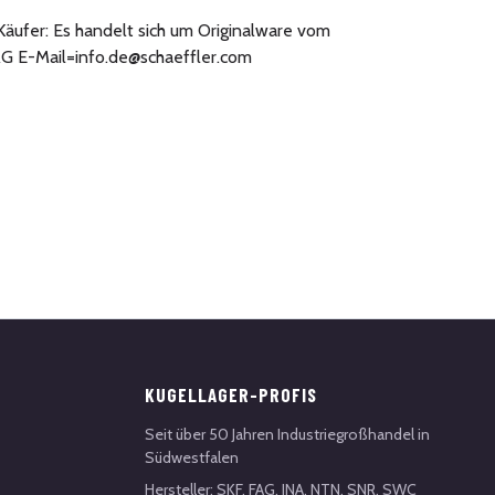
 Käufer: Es handelt sich um Originalware vom
AG E-Mail=info.de@schaeffler.com
KUGELLAGER-PROFIS
Seit über 50 Jahren Industriegroßhandel in
Südwestfalen
Hersteller: SKF, FAG, INA, NTN, SNR, SWC