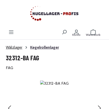
Zum Hauptinhalt springen
Warenkor
Konto
Warenkorb
Wälzlager
Kegelrollenlager
32312-BA FAG
FAG
Bildergalerie überspringen