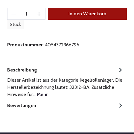
Produkt Anzahl: Gib den gewünschten Wert ein
In den Warenkorb
Stück
Produktnummer:
4054372366796
Beschreibung
Dieser Artikel ist aus der Kategorie Kegelrollenlager. Die
Herstellerbezeichnung lautet: 32312-BA. Zusätzliche
Hinweise für…
Mehr
Bewertungen