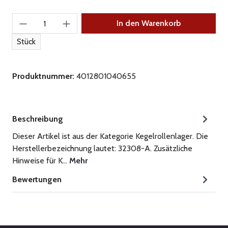
Produkt Anzahl: Gib den gewünschten Wert ein
In den Warenkorb
Stück
Produktnummer:
4012801040655
Beschreibung
Dieser Artikel ist aus der Kategorie Kegelrollenlager. Die
Herstellerbezeichnung lautet: 32308-A. Zusätzliche
Hinweise für K…
Mehr
Bewertungen