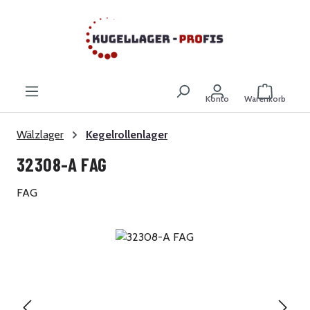
Zum Hauptinhalt springen
Warenkor
Konto
Warenkorb
Wälzlager
Kegelrollenlager
32308-A FAG
FAG
Bildergalerie überspringen