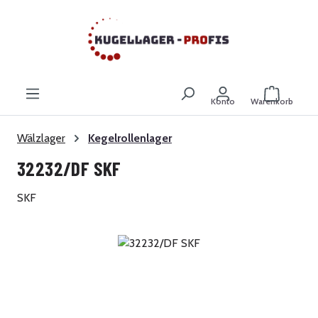
Zum Hauptinhalt springen
Warenkor
Konto
Warenkorb
Wälzlager
Kegelrollenlager
32232/DF SKF
SKF
Bildergalerie überspringen