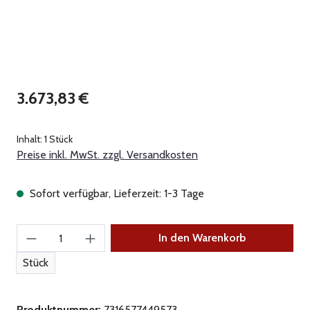
Regulärer Preis:
3.673,83 €
Inhalt:
1 Stück
Preise inkl. MwSt. zzgl. Versandkosten
Sofort verfügbar, Lieferzeit: 1-3 Tage
Produkt Anzahl: Gib den gewünschten Wert ein
In den Warenkorb
Stück
Produktnummer:
7316577449573